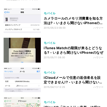
ぜ
モバイル
カメラロールのメモリ消費量を知る方
法は? - いまさら聞けないiPhoneのな
ぜ
2015/05/23 08:00
ハウツー
モバイル
iTunes Matchの期限が来るとどうな
る? - いまさら聞けないiPhoneのなぜ
2015/05/11 08:00
ハウツー
モバイル
iCloudメールで任意の送信者名を設
定できません!? - いまさら聞けない
iPhoneのなぜ
2015/04/13 12:25
ハウツー
モバイル