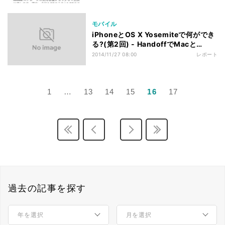
モバイル
iPhoneとOS X Yosemiteで何ができ
る?(第2回) - HandoffでMacと
iPhoneの連続性を作り出す
2014/11/27 08:00
レポート
1
…
13
14
15
16
17
過去の記事を探す