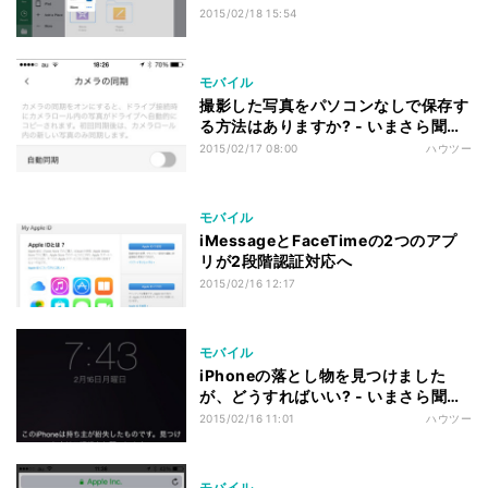
2015/02/18 15:54
モバイル
撮影した写真をパソコンなしで保存す
る方法はありますか? - いまさら聞け
ないiPhoneのなぜ
2015/02/17 08:00
ハウツー
モバイル
iMessageとFaceTimeの2つのアプ
リが2段階認証対応へ
2015/02/16 12:17
モバイル
iPhoneの落とし物を見つけました
が、どうすればいい? - いまさら聞け
ないiPhoneのなぜ
2015/02/16 11:01
ハウツー
モバイル