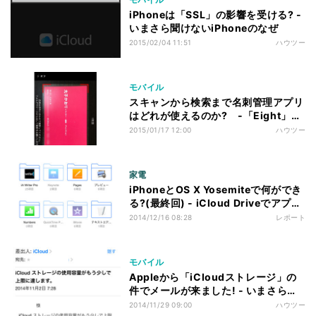
iPhoneは「SSL」の影響を受ける? -
いまさら聞けないiPhoneのなぜ
2015/02/04 11:51
ハウツー
モバイル
スキャンから検索まで名刺管理アプリ
はどれが使えるのか? -「Eight」
「CamCard」「Evernote」を比較
2015/01/17 12:00
ハウツー
家電
iPhoneとOS X Yosemiteで何ができ
る?(最終回) - iCloud Driveでアプリ
の中身の書類が見える
2014/12/16 08:28
レポート
モバイル
Appleから「iCloudストレージ」の
件でメールが来ました! - いまさら聞
けないiPhoneのなぜ
2014/11/29 09:00
ハウツー