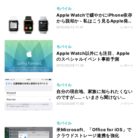
モバイル
Apple Watchで緩やかにiPhone依存
から脱却か - 私はこう見るApple発表
会
2015/03/12 11:47
レポート
モバイル
Apple Watch以外にも注目、Apple
のスペシャルイベント事前予測
2015/03/08 11:30
レポート
モバイル
自分の現在地、家族に知られたくない
のですが…… - いまさら聞けない
iPhoneのなぜ
2015/03/08 11:00
ハウツー
モバイル
米Microsoft、「Office for iOS」で
クラウドストレージ連携を強化