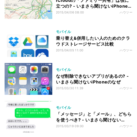
iCloudの「ファミリー共有」は役に
立つの? - いまさら聞けないiPhoneの
なぜ
2015/04/06 08:00
ハウツー
モバイル
乗り替え&併用したい人のためのクラ
ウドストレージサービス比較
2015/04/05 11:00
ハウツー
モバイル
なぜ削除できないアプリがあるの? -
いまさら聞けないiPhoneのなぜ
2015/03/30 11:39
ハウツー
モバイル
「メッセージ」と「メール」、どちら
を使うべき? - いまさら聞けない
iPhoneのなぜ
2015/03/19 09:00
ハウツー