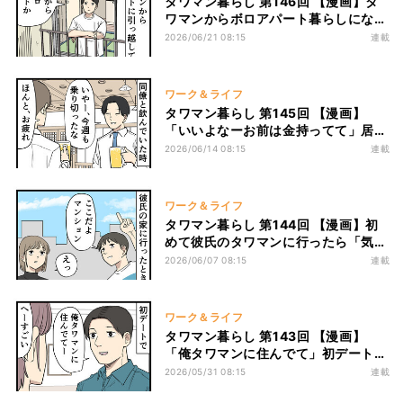
タワマン暮らし 第146回 【漫画】タ
ワマンからボロアパート暮らしになっ
た男、惨めなはずの生活で意外な救い
2026/06/21 08:15
連載
を見つけた
ワーク＆ライフ
タワマン暮らし 第145回 【漫画】
「いいよなーお前は金持ってて」居酒
屋で近くの席の会話を聞いたら、“ボ
2026/06/14 08:15
連載
ロボロの1K”に住む自分が急に惨めに
なった
ワーク＆ライフ
タワマン暮らし 第144回 【漫画】初
めて彼氏のタワマンに行ったら「気ま
ず…」、経営者狙いの婚活女子が思い
2026/06/07 08:15
連載
出した元カレの記憶
ワーク＆ライフ
タワマン暮らし 第143回 【漫画】
「俺タワマンに住んでて」初デートで
夜景自慢をした男性、まさかの一言で
2026/05/31 08:15
連載
撃沈