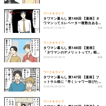
た男の後悔
ワーク＆ライフ
タワマン暮らし 第149回 【漫画】タ
ワマンってエレベーター複数台あるの
に? 帰宅後に待っていた“絶望的な待
2026/07/12 08:15
連載
ち時間”
ワーク＆ライフ
タワマン暮らし 第148回 【漫画】
「タワマンのデメリットって?」軽く
聞いたつもりが、友人の答えが想像以
2026/07/05 08:15
連載
上に深刻だった
ワーク＆ライフ
タワマン暮らし 第147回 【漫画】フ
ットサル後に「早くシャワー浴びた
い」と言っただけなのに…タワマン住
2026/06/28 08:15
連載
み友人の一言に格差を感じた
ワーク＆ライフ