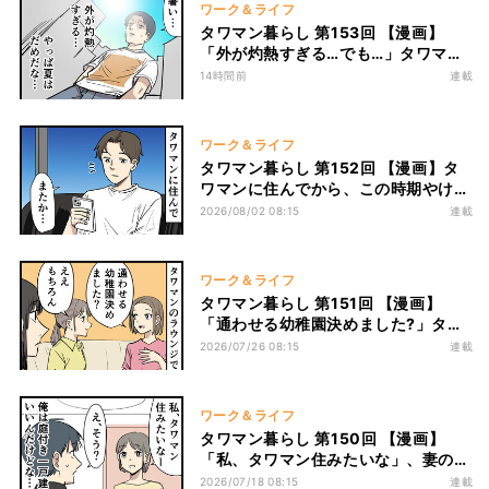
ワーク＆ライフ
タワマン暮らし 第153回 【漫画】
「外が灼熱すぎる…でも…」タワマン
に住んで分かった夏のメリット
14時間前
連載
ワーク＆ライフ
タワマン暮らし 第152回 【漫画】タ
ワマンに住んでから、この時期やけに
女子から連絡が来る…花火大会シーズ
2026/08/02 08:15
連載
ンに感じた小さな違和感
ワーク＆ライフ
タワマン暮らし 第151回 【漫画】
「通わせる幼稚園決めました?」タワ
マンのラウンジで聞かれたひと言に格
2026/07/26 08:15
連載
差を感じた
ワーク＆ライフ
タワマン暮らし 第150回 【漫画】
「私、タワマン住みたいな」、妻の押
しに負けてタワマンを買うことになっ
2026/07/18 08:15
連載