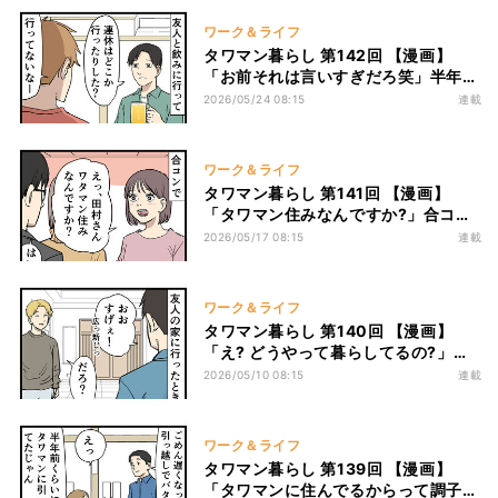
ワーク＆ライフ
タワマン暮らし 第142回 【漫画】
「お前それは言いすぎだろ笑」半年ぶ
りに外出した友人、タワマン暮らしで
2026/05/24 08:15
連載
価値観が変わりすぎていた
ワーク＆ライフ
タワマン暮らし 第141回 【漫画】
「タワマン住みなんですか?」合コン
で一瞬モテた男性、5階住みと判明し
2026/05/17 08:15
連載
た結果
ワーク＆ライフ
タワマン暮らし 第140回 【漫画】
「え? どうやって暮らしてるの?」タ
ワマンに引っ越したけど家賃がカツカ
2026/05/10 08:15
連載
ツで……という友人のまさかの生活
ワーク＆ライフ
タワマン暮らし 第139回 【漫画】
「タワマンに住んでるからって調子に