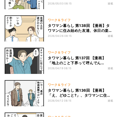
乗るな？と友達にイラッとした瞬間
2026/05/03 08:15
連載
ワーク＆ライフ
タワマン暮らし 第138回 【漫画】タ
ワマンに住み始めた友達、休日の楽し
み方まで変わってしまった
2026/04/26 08:15
連載
ワーク＆ライフ
タワマン暮らし 第137回 【漫画】
「地上のこと下界って呼んでん
の…??」タワマンに住む友達がどんど
2026/04/19 08:15
連載
ん浮世離れしていく
ワーク＆ライフ
タワマン暮らし 第136回 【漫画】
「え、どゆこと?」、タワマンに住む
同僚とは世界観が違いすぎて話が合わ
2026/04/12 08:15
連載
なくなる