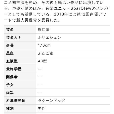
ニメ初主演を務め、その後も幅広い作品に出演してい
る。声優活動のほか、音楽ユニットSparQlewのメンバ
ーとしても活動している。2018年には第12回声優アワ
ードで新人男優賞を受賞した。
芸名
堀江瞬
芸名カナ
ホリエシュン
身長
170cm
星座
ふたご座
血液型
AB型
最終学歴
—
配偶者
—
子女
—
両親
—
所属事務所
ラクーンドッグ
性別
男性