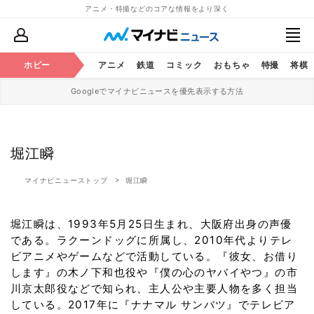
アニメ・特撮などのコアな情報をより深く
ホビー
アニメ
鉄道
コミック
おもちゃ
特撮
将棋
Googleでマイナビニュースを優先表示する方法
堀江瞬
マイナビニューストップ
堀江瞬
堀江瞬は、1993年5月25日生まれ、大阪府出身の声優
である。ラクーンドッグに所属し、2010年代よりテレ
ビアニメやゲームなどで活動している。『彼女、お借り
します』の木ノ下和也役や『僕の心のヤバイやつ』の市
川京太郎役などで知られ、主人公や主要人物を多く担当
している。2017年に『ナナマル サンバツ』でテレビア