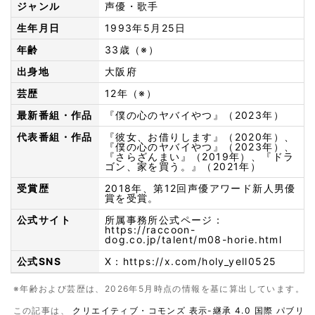
ジャンル
声優・歌手
生年月日
1993年5月25日
年齢
33歳（※）
出身地
大阪府
芸歴
12年（※）
最新番組・作品
『僕の心のヤバイやつ』（2023年）
代表番組・作品
『彼女、お借りします』（2020年）、
『僕の心のヤバイやつ』（2023年）、
『さらざんまい』（2019年）、『ドラ
ゴン、家を買う。』（2021年）
受賞歴
2018年、第12回声優アワード新人男優
賞を受賞。
公式サイト
所属事務所公式ページ：
https://raccoon-
dog.co.jp/talent/m08-horie.html
公式SNS
X：
https://x.com/holy_yell0525
※年齢および芸歴は、2026年5月時点の情報を基に算出しています。
この記事は、
クリエイティブ・コモンズ 表示-継承 4.0 国際 パブリ