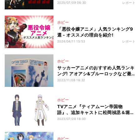
1位に選ばれたのは?
2025/07/09 06:30
レポート
ホビー
「悪役令嬢アニメ」人気ランキング9
選 - オススメの理由を紹介!
2024/04/11 15:53
レポート
ホビー
サッカーアニメのおすすめ人気ランキ
ング! アオアシ&ブルーロックなど最
新作も
2023/11/08 16:32
ホビー
TVアニメ『ティアムーン帝国物
語』、追加キャストに松岡禎丞＆堀江
瞬
2023/07/28 18:00
ホビー