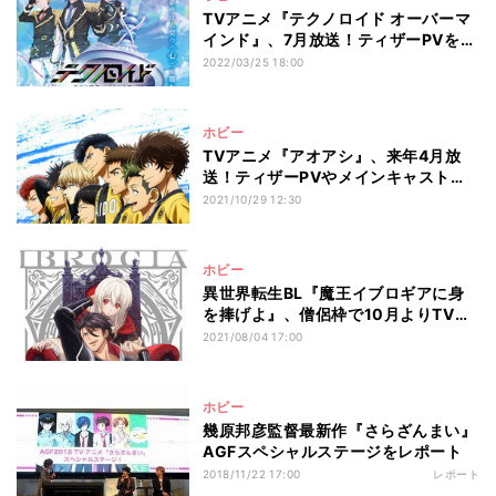
TVアニメ『テクノロイド オーバーマ
インド』、7月放送！ティザーPVを公
開
2022/03/25 18:00
ホビー
TVアニメ『アオアシ』、来年4月放
送！ティザーPVやメインキャスト情
報公開
2021/10/29 12:30
ホビー
異世界転生BL『魔王イブロギアに身
を捧げよ』、僧侶枠で10月よりTVア
ニメ化
2021/08/04 17:00
ホビー
幾原邦彦監督最新作『さらざんまい』
AGFスペシャルステージをレポート
2018/11/22 17:00
レポート