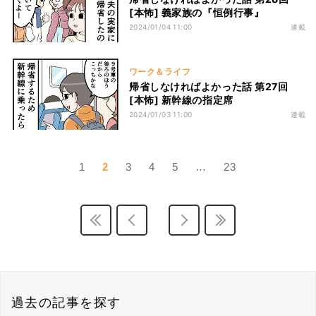
[本怖] 義家族の『恒例行事』
2024/01/04 11:00
連載
ワーク＆ライフ
帰省しなければよかった話 第27回
[本怖] 新幹線の指定席
2024/01/03 11:00
連載
1
2
3
4
5
…
23
過去の記事を探す