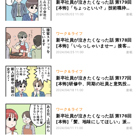
新卒社員が泣きたくなった話 第179回
[本怖]「ちょっといい? 」技術職枠で
採用され念願の入社! そこで任された
2024/05/02 11:00
連載
仕事とは･･･
ワーク＆ライフ
新卒社員が泣きたくなった話 第178回
[本怖]「いらっしゃいませー」接客ス
タッフに訪れるワンオペの時間。そん
2024/04/25 11:00
連載
な時に我慢しなくてはいけないものが
あって･･･
ワーク＆ライフ
新卒社員が泣きたくなった話 第177回
[本怖]研修中、同期の社員と意気投
合!! このままいい感じになれるかと思
2024/04/18 11:00
連載
いきや･･･
ワーク＆ライフ
新卒社員が泣きたくなった話 第176回
[本怖]「髪、地味にしてほしい」派手
髪OKの職場、今まで注意されていな
2024/04/11 11:00
連載
かったのになんで!?