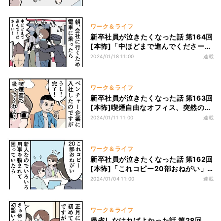
が･･･
ワーク＆ライフ
新卒社員が泣きたくなった話 第164回
[本怖]「中ほどまで進んでくださー
い!」大混雑の通勤電車で起きた悲劇
2024/01/18 11:00
連載
ワーク＆ライフ
新卒社員が泣きたくなった話 第163回
[本怖]喫煙自由なオフィス、突然の飲
み会etc...入社したベンチャー企業は
2024/01/11 11:00
連載
社長がやりたい放題!?
ワーク＆ライフ
新卒社員が泣きたくなった話 第162回
[本怖]「これコピー20部おねがい」
色々と用事を頼まれあたふたしていた
2024/01/04 11:00
連載
ら、そこに救世主が!
ワーク＆ライフ
帰省しなければよかった話 第28回