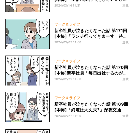
になりたい」全体朝礼で社長の饒舌が
2024/03/14 11:31
連載
止まらない･･･
ワーク＆ライフ
新卒社員が泣きたくなった話 第171回
[本怖]「ランチ行ってきまーす」待ち
に待ったお昼休憩! 気分上々に飲食店
2024/03/07 11:00
連載
を探すが･･･
ワーク＆ライフ
新卒社員が泣きたくなった話 第170回
[本怖]新卒社員「毎日出社するのが憂
うつ」その原因は先輩同士の…
2024/02/29 11:00
連載
ワーク＆ライフ
新卒社員が泣きたくなった話 第169回
[本怖]「終電は大丈夫?」深夜交通費
の出ない職場、それでも仕事が終わら
2024/02/22 11:00
連載
なくて…