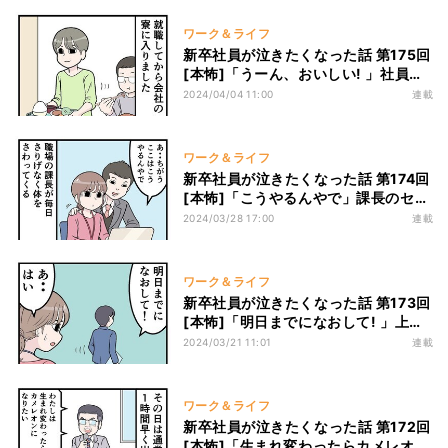
ワーク＆ライフ
新卒社員が泣きたくなった話 第175回
[本怖]「うーん、おいしい! 」社員寮
で美味しい食事を満喫した結果…
2024/04/04 11:00
連載
ワーク＆ライフ
新卒社員が泣きたくなった話 第174回
[本怖]「こうやるんやで」課長のセク
ハラに悩んでいたら、救世主が!! しか
2024/03/28 17:00
連載
し後日･･･
ワーク＆ライフ
新卒社員が泣きたくなった話 第173回
[本怖]「明日までになおして! 」上司
から仕事の修正を命じられ、部下に通
2024/03/21 11:01
連載
達するが･･･
ワーク＆ライフ
新卒社員が泣きたくなった話 第172回
[本怖]「生まれ変わったらカメレオン