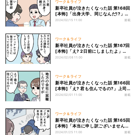
ワーク＆ライフ
新卒社員が泣きたくなった話 第168回
[本怖]「出身大学、同じなんだ!?」学
閥で贔屓する先輩、私は肩身が狭すぎ
2024/02/15 11:00
連載
る…
ワーク＆ライフ
新卒社員が泣きたくなった話 第167回
[本怖]「え? 2日前にしましたよ」パ
ートさんに清掃を頼むも、非協力的
2024/02/08 11:00
連載
で･･･
ワーク＆ライフ
新卒社員が泣きたくなった話 第166回
[本怖]「え? 君も住んでるの?」上司
がご近所さんと発覚!? 嫌な予感は的
2024/02/01 11:00
連載
中して･･･
ワーク＆ライフ
新卒社員が泣きたくなった話 第165回
[本怖]「本当に申し訳ございません」
上司に必死に謝る新卒社員に一体何
2024/01/25 11:00
連載