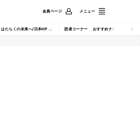
会員ページ
メニュー
はたらくの未来へ/日本HP
読者コーナー
おすすめナビ
マイナビB