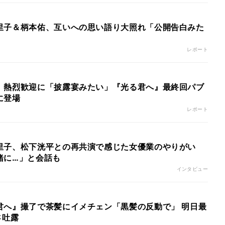
里子＆柄本佑、互いへの思い語り大照れ「公開告白みた
レポート
、熱烈歓迎に「披露宴みたい」『光る君へ』最終回パブ
に登場
レポート
里子、松下洸平との再共演で感じた女優業のやりがい
緒に…」と会話も
インタビュー
君へ』撮了で茶髪にイメチェン「黒髪の反動で」 明日最
さ吐露