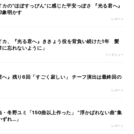
カの“ほぼすっぴん”に感じた平安っぽさ 『光る君へ』
印象明かす
レポート
イカ、『光る君へ』ききょう役を背負い続けた1年 髪
常に忘れないように」
インタビュー
君へ』残り6回「すごく寂しい」 チーフ演出は最終回の
レポート
・冬野ユミ「150曲以上作った」 “浮かばれない曲”集
いずれ…」
レポート