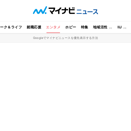
ワーク＆ライフ
就職応援
エンタメ
ホビー
特集
地域活性
IIJ
Googleでマイナビニュースを優先表示する方法