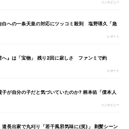
インタビュー
告白への一条天皇の対応にツッコミ殺到 塩野瑛久「急
」
レポート
君へ』は「宝物」 残り2回に寂しさ ファンミで約
レポート
賢子が自分の子だと気づいていたのか? 柄本佑「僕本人
インタビュー
道長出家で丸刈り「若干風邪気味に(笑)」 剃髪シーン