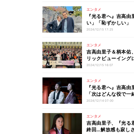
エンタメ
『光る君へ』吉高由
い」「恥ずかしい」
2024/12/15 17:25
エンタメ
吉高由里子＆柄本佑
リックビューイング
2024/12/15 16:07
エンタメ
『光る君へ』吉高由
「次はどんな役で一
2024/12/14 07:00
エンタメ
吉高由里子、『光る
終回…解放感も寂し