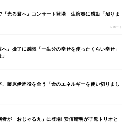
で『光る君へ』コンサート登場 生演奏に感動「沼りま
レポート
君へ』撮了に感慨「一生分の幸せを使ったくらい幸せ」
せ」
平、藤原伊周役を全う「命のエネルギーを使い切りまし
演者が「おじゃる丸」に登場! 安倍晴明が子鬼トリオと