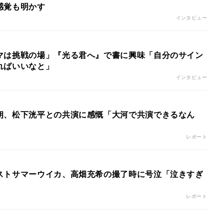
感覚も明かす
インタビュー
マは挑戦の場」『光る君へ』で書に興味「自分のサイン
ればいいなと」
インタビュー
朗、松下洸平との共演に感慨「大河で共演できるなん
レポート
ストサマーウイカ、高畑充希の撮了時に号泣「泣きすぎ
」
レポート