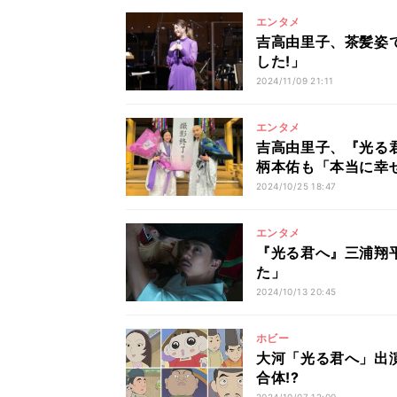
エンタメ
吉高由里子、茶髪姿
した!」
2024/11/09 21:11
エンタメ
吉高由里子、『光る
柄本佑も「本当に幸
2024/10/25 18:47
エンタメ
『光る君へ』三浦翔
た」
2024/10/13 20:45
ホビー
大河「光る君へ」出
合体!?