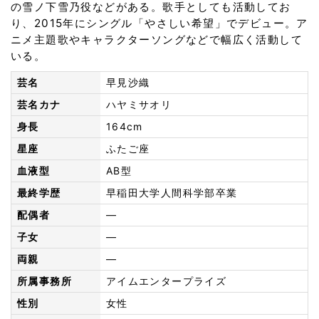
の雪ノ下雪乃役などがある。歌手としても活動してお
り、2015年にシングル「やさしい希望」でデビュー。ア
ニメ主題歌やキャラクターソングなどで幅広く活動して
いる。
芸名
早見沙織
芸名カナ
ハヤミサオリ
身長
164cm
星座
ふたご座
血液型
AB型
最終学歴
早稲田大学人間科学部卒業
配偶者
—
子女
—
両親
—
所属事務所
アイムエンタープライズ
性別
女性