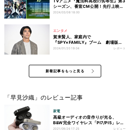
TVアニメ『魔法科高校の劣等生』第3
シーズン、番宣CM公開！先行上映会
情報
2024/03/08 18:00
エンタメ
賀来賢人、家庭内で
『SPY×FAMILY』ブーム 劇場版出
演がバレて「パパ出るの…?」
2024/01/20 19:04
レポート
新着記事をもっと見る
「早見沙織」のレビュー記事
家電
高級オーディオの音作りが光る、
B&W完全ワイヤレス「PI7/PI5」レビ
ュー
2021/09/26 17:25
レビュー