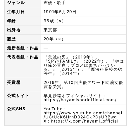
ジャンル
声優・歌手
生年月日
1991年5月29日
年齢
35歳（※）
出身地
東京都
芸歴
20年（※）
最新番組・作品
—
代表番組・作品
『鬼滅の刃』（2019年）、
『SPY×FAMILY』（2022年）、『やは
り俺の青春ラブコメはまちがってい
る。』（2013年）、『魔法科高校の劣
等生』（2014年）
受賞歴
2016年、第10回声優アワード助演女優
賞を受賞。
公式サイト
早見沙織オフィシャルサイト：
https://hayamisaoriofficial.com/
公式SNS
YouTube：
https://www.youtube.com/channel
/UCtUcK6HrhD024CkPDsURBwg
X：
https://x.com/hayami_official