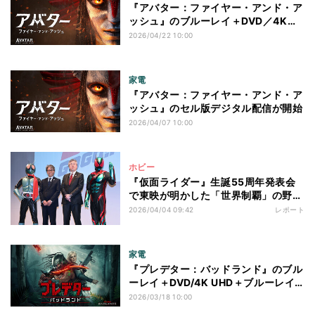
『アバター：ファイヤー・アンド・ア
ッシュ』のブルーレイ＋DVD／4K
UHD+3D+ブルーレイが7月15日に発
2026/04/22 10:00
売
家電
『アバター：ファイヤー・アンド・ア
ッシュ』のセル版デジタル配信が開始
2026/04/07 10:00
ホビー
『仮面ライダー』生誕55周年発表会
で東映が明かした「世界制覇」の野
望!「仮面ライダーを全世界で愛され
2026/04/04 09:42
レポート
る存在に」まだ見ぬライダー「マイ
ス」の情報も
家電
『プレデター：バッドランド』のブル
ーレイ＋DVD/4K UHD＋ブルーレイ
が発売
2026/03/18 10:00