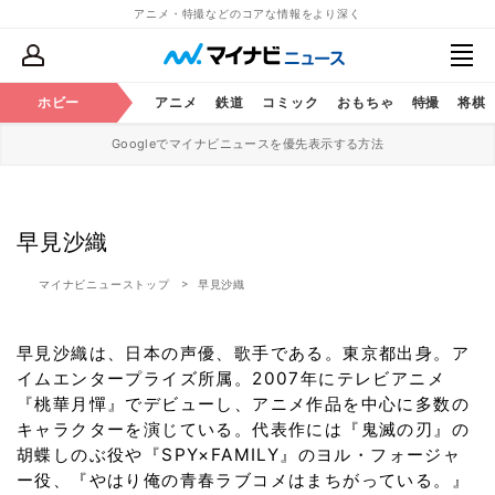
アニメ・特撮などのコアな情報をより深く
ホビー
アニメ
鉄道
コミック
おもちゃ
特撮
将棋
Googleでマイナビニュースを優先表示する方法
早見沙織
マイナビニューストップ
早見沙織
早見沙織は、日本の声優、歌手である。東京都出身。ア
イムエンタープライズ所属。2007年にテレビアニメ
『桃華月憚』でデビューし、アニメ作品を中心に多数の
キャラクターを演じている。代表作には『鬼滅の刃』の
胡蝶しのぶ役や『SPY×FAMILY』のヨル・フォージャ
ー役、『やはり俺の青春ラブコメはまちがっている。』