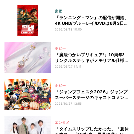
家電
『ランニング・マン』の配信が開始、
4K UHD/ブルーレイ/DVDは6月3日発
売
2026/03/18 10:00
ホビー
『魔法つかいプリキュア!』10周年!
リンクルステッキがメモリアル仕様で
登場!
2026/02/27 14:11
ホビー
「ジャンプフェスタ2026」ジャンプ
スーパーステージのキャストコメント
を発表!
2025/10/27 13:55
エンタメ
「タイムスリップしたかった」「夏休