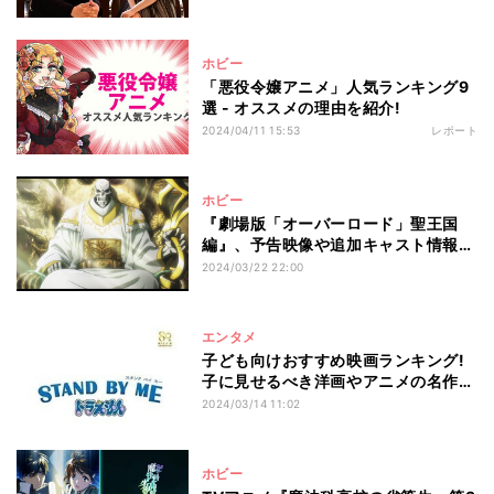
ホビー
「悪役令嬢アニメ」人気ランキング9
選 - オススメの理由を紹介!
2024/04/11 15:53
レポート
ホビー
『劇場版「オーバーロード」聖王国
編』、予告映像や追加キャスト情報を
公開
2024/03/22 22:00
エンタメ
子ども向けおすすめ映画ランキング!
子に見せるべき洋画やアニメの名作多
数
2024/03/14 11:02
ホビー