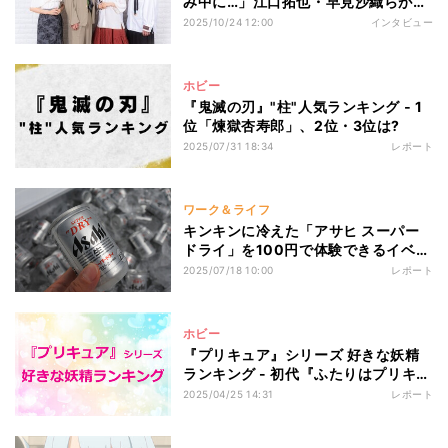
み中に…」江口拓也・早見沙織らが学
生時代に全力を注いだ“青春”とは
2025/10/24 12:00
インタビュー
ホビー
『鬼滅の刃』"柱"人気ランキング ‐ 1
位「煉獄杏寿郎」、2位・3位は?
2025/07/31 18:34
レポート
ワーク＆ライフ
キンキンに冷えた「アサヒ スーパー
ドライ」を100円で体験できるイベン
ト、各地で開催
2025/07/18 10:00
レポート
ホビー
『プリキュア』シリーズ 好きな妖精
ランキング - 初代『ふたりはプリキュ
ア』の妖精が1位から3位を独占!
2025/04/25 14:31
レポート