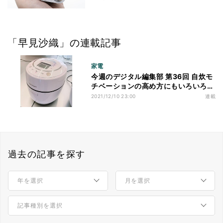
「早見沙織」の連載記事
家電
今週のデジタル編集部 第36回 自炊モ
チベーションの高め方にもいろいろあ
る
2021/12/10 23:00
連載
過去の記事を探す