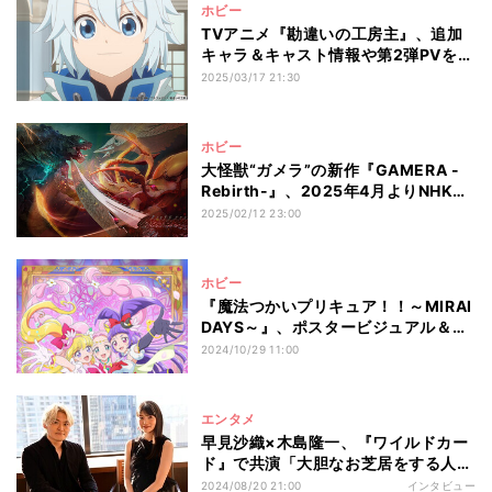
ホビー
TVアニメ『勘違いの工房主』、追加
キャラ＆キャスト情報や第2弾PVを公
開
2025/03/17 21:30
ホビー
大怪獣“ガメラ”の新作『GAMERA -
Rebirth-』、2025年4月よりNHK総
合にて放送
2025/02/12 23:00
ホビー
『魔法つかいプリキュア！！～MIRAI
DAYS～』、ポスタービジュアル＆イ
ベント概要
2024/10/29 11:00
エンタメ
早見沙織×木島隆一、『ワイルドカー
ド』で共演「大胆なお芝居をする人」
「ひたすら掛け合い」
2024/08/20 21:00
インタビュー