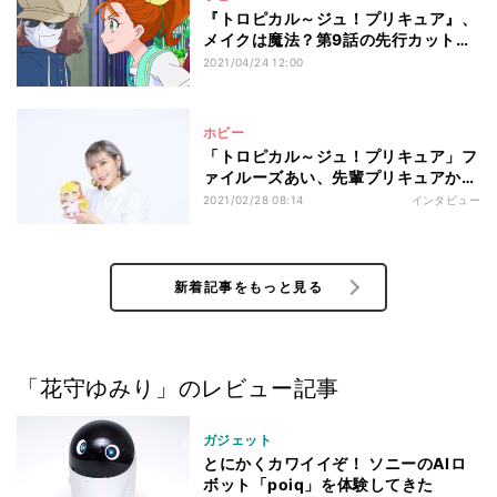
『トロピカル～ジュ！プリキュア』、
メイクは魔法？第9話の先行カット公
開
2021/04/24 12:00
ホビー
「トロピカル～ジュ！プリキュア」フ
ァイルーズあい、先輩プリキュアから
繋ぎたい思い「強い愛をもって作品に
2021/02/28 08:14
インタビュー
携わりたい」
新着記事をもっと見る
「花守ゆみり」のレビュー記事
ガジェット
とにかくカワイイぞ！ ソニーのAIロ
ボット「poiq」を体験してきた