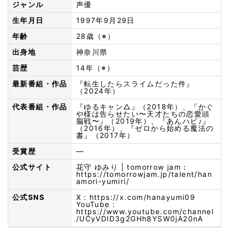
ジャンル
声優
生年月日
1997年9月29日
年齢
28歳（※）
出身地
神奈川県
芸歴
14年（※）
最新番組・作品
『転生したらスライムだった件』
（2024年）
代表番組・作品
『ゆるキャン△』（2018年）、『かぐ
や様は告らせたい〜天才たちの恋愛頭
脳戦〜』（2019年）、『あんハピ♪』
（2016年）、『ゼロから始める魔法の
書』（2017年）
受賞歴
—
公式サイト
花守 ゆみり | tomorrow jam：
https://tomorrowjam.jp/talent/han
amori-yumiri/
公式SNS
X：
https://x.com/hanayumi09
YouTube：
https://www.youtube.com/channel
/UCyVDlD3g2GHh8YSW0jA20nA