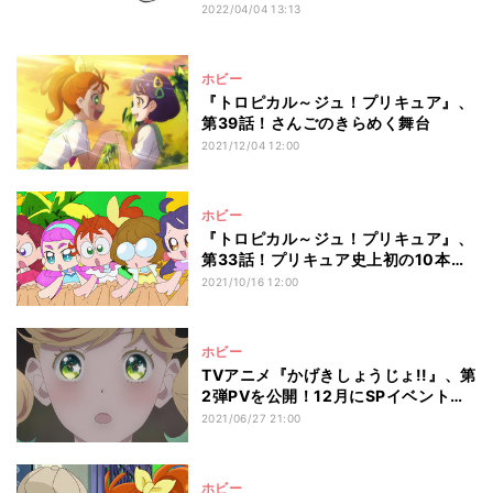
募集
2022/04/04 13:13
ホビー
『トロピカル～ジュ！プリキュア』、
第39話！さんごのきらめく舞台
2021/12/04 12:00
ホビー
『トロピカル～ジュ！プリキュア』、
第33話！プリキュア史上初の10本立
て!?
2021/10/16 12:00
ホビー
TVアニメ『かげきしょうじょ!!』、第
2弾PVを公開！12月にSPイベントを
開催
2021/06/27 21:00
ホビー