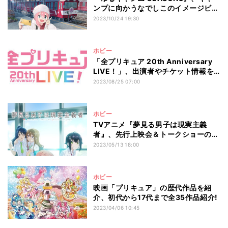
ンプに向かうなでしこのイメージビジ
ュアル
2023/10/24 19:30
ホビー
「全プリキュア 20th Anniversary
LIVE！」、出演者やチケット情報を
公開
2023/08/25 07:00
ホビー
TVアニメ『夢見る男子は現実主義
者』、先行上映会＆トークショーの開
催決定
2023/05/13 18:00
ホビー
映画「プリキュア」の歴代作品を紹
介、初代から17代まで全35作品紹介!
2023/04/06 10:45