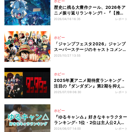
ホビー
歴史に残る大豊作クール、2026冬ア
ニメ振り返りランキング! - 『【推し
の子】』『ゴールデンカムイ』超えた
2026/04/16 16:35
レポート
トップ3は?
ホビー
「ジャンプフェスタ2026」ジャンプ
スーパーステージのキャストコメント
を発表!
2025/10/27 13:55
ホビー
2025年夏アニメ期待度ランキング -
注目の『ダンダダン』第2期を抑え、
1位に選ばれたのは?
2025/07/09 06:30
レポート
ホビー
『ゆるキャン△』好きなキャラクター
ランキング- 1位・2位は主人公2人が
ランクイン、3位は?
2024/06/07 14:00
レポート