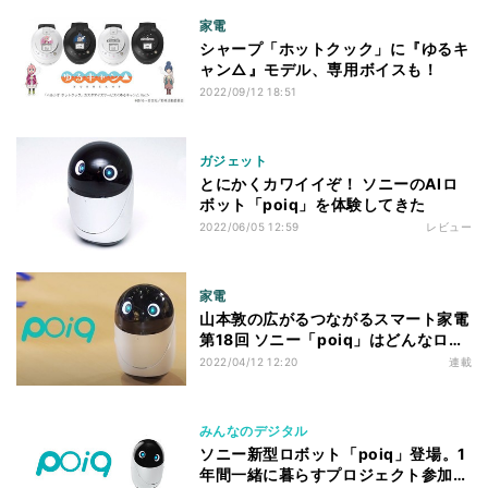
家電
シャープ「ホットクック」に『ゆるキ
ャン△』モデル、専用ボイスも！
2022/09/12 18:51
ガジェット
とにかくカワイイぞ！ ソニーのAIロ
ボット「poiq」を体験してきた
2022/06/05 12:59
レビュー
家電
山本敦の広がるつながるスマート家電
第18回 ソニー「poiq」はどんなロボ
ット？ 中の人に聞いてみた
2022/04/12 12:20
連載
みんなのデジタル
ソニー新型ロボット「poiq」登場。1
年間一緒に暮らすプロジェクト参加者