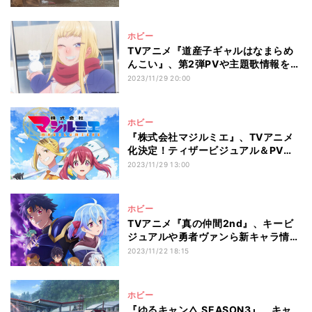
ホビー
TVアニメ『道産子ギャルはなまらめ
んこい』、第2弾PVや主題歌情報を公
開
2023/11/29 20:00
ホビー
『株式会社マジルミエ』、TVアニメ
化決定！ティザービジュアル＆PVを
公開
2023/11/29 13:00
ホビー
TVアニメ『真の仲間2nd』、キービ
ジュアルや勇者ヴァンら新キャラ情報
公開
2023/11/22 18:15
ホビー
『ゆるキャン△ SEASON3』、キャ