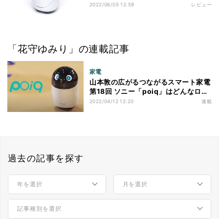
2022/06/05 12:59
レビュー
「花守ゆみり」の連載記事
家電
山本敦の広がるつながるスマート家電
第18回 ソニー「poiq」はどんなロボ
ット？ 中の人に聞いてみた
2022/04/12 12:20
連載
過去の記事を探す