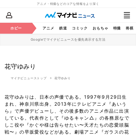
アニメ・特撮などのコアな情報をより深く
ホビー
アニメ
鉄道
コミック
おもちゃ
特撮
将棋
Googleでマイナビニュースを優先表示する方法
花守ゆみり
マイナビニューストップ
花守ゆみり
花守ゆみりは、日本の声優である。1997年9月29日生
まれ、神奈川県出身。2013年にテレビアニメ『あいう
ら』で声優デビューし、その後多数のアニメ作品に出演
している。代表作として『ゆるキャン△』の各務原なで
しこ役や『かぐや様は告らせたい〜天才たちの恋愛頭脳
戦〜』の早坂愛役などがある。劇場アニメ『ガラスの花