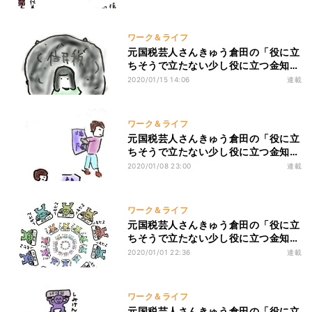
始の売上をどうするの?
ワーク＆ライフ
元国税芸人さんきゅう倉田の「役に立
ちそうで立たない少し役に立つ金知
識」 第132回 高校生でも分かる住民
2020/01/15 14:06
連載
税
ワーク＆ライフ
元国税芸人さんきゅう倉田の「役に立
ちそうで立たない少し役に立つ金知
識」 第131回 高校生でも分かる所得
2020/01/08 23:00
連載
と控除
ワーク＆ライフ
元国税芸人さんきゅう倉田の「役に立
ちそうで立たない少し役に立つ金知
識」 第130回 所属事務所を批判する
2020/01/01 22:36
連載
いけない芸人たち
ワーク＆ライフ
元国税芸人さんきゅう倉田の「役に立