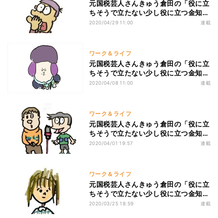
元国税芸人さんきゅう倉田の「役に立
ちそうで立たない少し役に立つ金知
識」 第147回 お金持ちから確定申告
2020/04/29 11:00
連載
で給付金を回収することはできないよ
ワーク＆ライフ
元国税芸人さんきゅう倉田の「役に立
ちそうで立たない少し役に立つ金知
識」 第144回 ゴルディロックスと三
2020/04/08 11:00
連載
匹のくま
ワーク＆ライフ
元国税芸人さんきゅう倉田の「役に立
ちそうで立たない少し役に立つ金知
識」 第143回 コロナの影響で僕らは
2020/04/01 19:57
連載
ワーク＆ライフ
元国税芸人さんきゅう倉田の「役に立
ちそうで立たない少し役に立つ金知
識」 第142回 取材は、「話を聞くだ
2020/03/25 18:59
連載
けの誰でもできる仕事」じゃないんだ