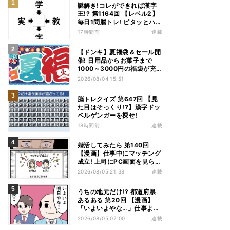
謎解き!コレができれば漢字
王!? 第1164回 【レベル2】
毎日1問脳トレ! ピタッとハマ
る漢字はどれだ?
17時間前
連載
【ドンキ】夏福袋＆セール開
催! 日用品からお菓子まで
1000～3000円の福袋が充
実、家電やアパレルなど人気
2026/08/04 15:51
商品も特価
脳トレクイズ 第647回 【見
た目はそっくり!?】漢字ドッ
ペルゲンガーを探せ!
18時間前
連載
婚活してみたら 第140回
【漫画】仕事中にマッチング
成立! 上司にPC画面を見られ
た結果…
2026/08/05 21:38
連載
うちの地元だけ!? 都道府県
あるある 第20回 【漫画】
「いよいよやな…」仕事より
優先は当然!? 兵庫県民の“祭
2026/08/05 07:00
連載
り愛”が熱すぎた