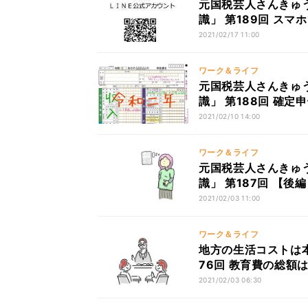
元国税芸人さんきゅ
識」 第189回 ス
2021/02/17 11:00
ワーク＆ライフ
元国税芸人さんきゅ
識」 第188回 確
なにごとじゃ
2021/02/10 14:00
ワーク＆ライフ
元国税芸人さんきゅ
識」 第187回 【
2021/02/03 11:00
ワーク＆ライフ
地方の生活コストは本
76回 教育費の総額
よう
2021/02/03 06:30