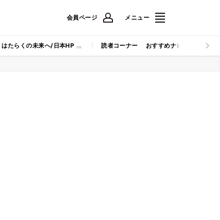
会員ページ
メニュー
はたらくの未来へ/日本HP
読者コーナー
おすすめナビ
マイナビB