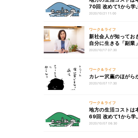
70回 改めて1から学
て
2020/10/21 11:00
ワーク＆ライフ
新社会人が知っておきた
自分に生きる「副業
美
2020/10/17 07:30
ワーク＆ライフ
カレー沢薫のほがらか
2020/10/07 17:30
ワーク＆ライフ
地方の生活コストは本
69回 改めて1から学
2020/10/07 06:30