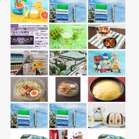
レバレジーズ (Leverages)
ミツカン
カインズと始める新生活
チャージスポット/チアスポット
ノンアルコール
いすゞ自動車
HBA
三井住友海上
かっぱ寿司
ダノン
ロフト
弁護士相談
Supporter
SIM販売
TEAM家事・育児
メンズウェルネス
ヤマハ
MOVE ON by オリックスグループ
女子中高生向けオフィスツアー
清水建設
くらしのお困りガイド
買取
Related
医療脱毛
メンズ脱毛
退職代行
LOCALキャリアセンター
不動産査定
不動産投資
太陽光発電
電力・ガス