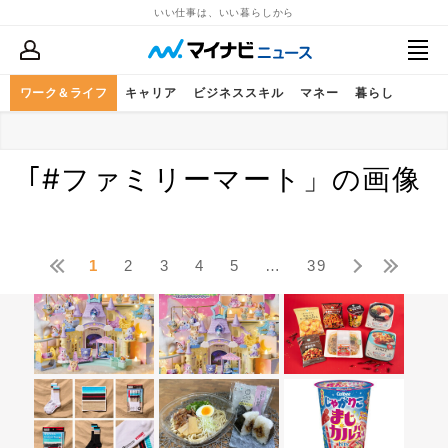
いい仕事は、いい暮らしから
ワーク＆ライフ
キャリア
ビジネススキル
マネー
暮らし
ヘルスケア
グルメ
レジャー
車とバイク
キャッシュレス
次世代教育
ふるさと納税
｢#ファミリーマート」の画像
みんなでごはん
自転車のある生活
Sponsored
FOOD & LIFE COMPANIES
ヤマハ発動機
1
2
3
4
5
…
39
独立・開業
健康セルフケア
三井不動産
免疫ケア
日産自動車
こどもスマイルムーブメント
NZAM(JAグループ・投資信託)
はたらくWell-Being