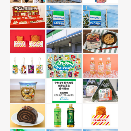
前を向く頭皮ケア&ヘアケア
J:COM
JA共済 ちいきのきずな
chocoZAP / RIZAP
COSMO(ココロも満タンに)
からだWelcia・くらしWelcia
ダークパターン対策
ローソン
ファミリーマート
一宮西病院
Uber
アイのある暮らし
世界は鉄でできている 日本製鉄
旅を楽しくする 星野リゾート
ボーネルンド
北海道電力｜ほくでん
雇用インフラ UTAIM/MMM
焼肉牛角・しゃぶしゃぶ温野菜
JALグループ旅行会社 ジャルパック
ENEOSグループの決意
AOKI・ORIHICA