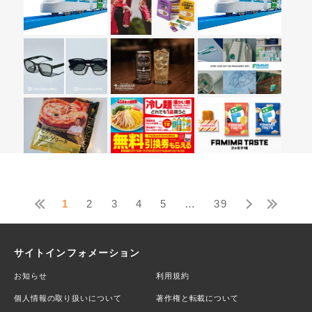
水まわりのレスキューガイド
資格
英会話
ヨガ・ピラティス
音楽教室
カーリース
エアコンクリーニング
ハウスクリーニング
電話占い
ナイトブラ
着圧レギンス
宅配弁当
ドッグフード
ウォーターサーバー
フォト
店舗＆集客
1
2
3
4
5
…
39
サイトインフォメーション
お知らせ
利用規約
個人情報の取り扱いについて
著作権と転載について