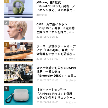
米Bose、第2世代
「QuietComfort」発表 ノ
イキャン強化、メガネ着用時
の低下を抑制
21時間前
CMF、カフ型イヤホン
「Clip Pro」発表 3点支持
と操作ダイヤルを採用、8月
15日発売
2026/08/05 06:57
ボーズ、次世代ホームオーデ
ィオ「Lifestyle」発表 立
体音響もデザインも妥協な
し！
2026/05/05 21:00
レポート
スマホ全盛でも広がるDAPの
世界、一番人気は
「Snowsky DISC」 - 古田
雄介の家電トレンド通信
2026/07/27 12:05
レポート
【ダイソー】110円で
「AirPods Pro 2」を保護！
カラビナ付きシリコンケース
を試してみた
2026/06/26 19:00
レビュー