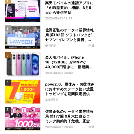
楽天モバイルの通話アプリに
「AI通話要約」機能、8月5
日から提供開始
2026/08/05 18:14
佐野正弘のケータイ業界情報
局 第182回 ソフトバンクが
セブン-イレブンと提携、携
帯電話会社とコンビニが急接
6時間前
連載
近する理由は
楽天モバイル、iPhone
16（128GB）がMNPで
40,000円引きに 新規契約
でも40,000ポイントを還元
2026/08/03 20:00
povo2.0、夏休み・お盆休み
におすすめのデータ使い放題
トッピングを期間限定提供
23時間前
佐野正弘のケータイ業界情報
局 第177回 9月末に迫るロー
ミング契約終了危機、正念場
を迎える楽天モバイルはどう
2026/06/07 20:00
連載
動く？