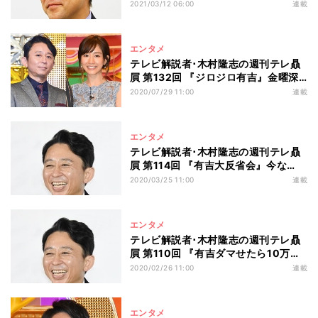
送作家・渡辺真也氏との信頼関係
2021/03/12 06:00
連載
エンタメ
テレビ解説者･木村隆志の週刊テレ贔
屓 第132回 『ジロジロ有吉』金曜深
夜に試される第7世代の人間性と演技
2020/07/29 11:00
連載
力
エンタメ
テレビ解説者･木村隆志の週刊テレ贔
屓 第114回 『有吉大反省会』今な
お“タレント再生工場”の最高峰
2020/03/25 11:00
連載
エンタメ
テレビ解説者･木村隆志の週刊テレ贔
屓 第110回 『有吉ダマせたら10万
円』勝負師・有吉弘行が見せるとびき
2020/02/26 11:00
連載
りの笑顔
エンタメ