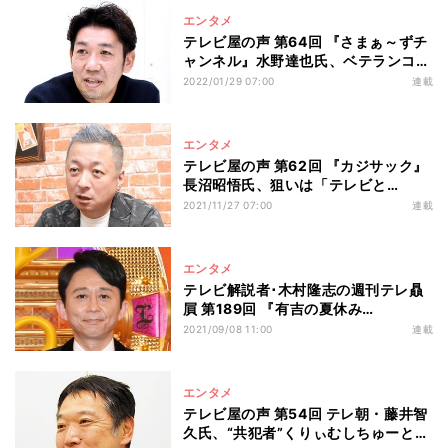
エンタメ
テレビ屋の声 第64回 『さまぁ～ずチ
ャンネル』水野達也氏、ベテランコン
ビでも「その先に笑いがあるならNG
2022/01/29 07:00
連載
なし」の魅力
エンタメ
テレビ屋の声 第62回 『カジサック』
長沼昭悟氏、狙いは「テレビと
YouTubeの間」 芸人YouTuberがも
2021/11/27 07:00
連載
たらすテレビ回帰への期待
エンタメ
テレビ解説者･木村隆志の週刊テレ贔
屓 第189回 『有吉の夏休み
2021』“ただ遊んでいるだけ”ではな
2021/09/08 11:00
連載
い人気の理由
エンタメ
テレビ屋の声 第54回 テレ朝・藤井智
久氏、“共犯者”くりぃむしちゅーと放