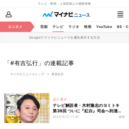
テレビ・映画・人気芸能人の最新情報
エンタメ
芸能
テレビ
ラジオ
映画
YouTube
BS・
Googleでマイナビニュースを優先表示する方法
「#有吉弘行」の連載記事
マイナビニューストップ
有吉弘行
エンタメ
テレビ解説者・木村隆志のヨミトキ
第39回 ついに『紅白』司会へ到達
有吉弘行が各局の作り手から求められ
2023/12/27 11:00
連載
る理由と理想の“司会像”