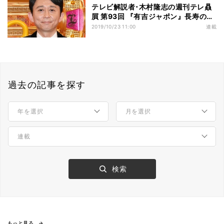
テレビ解説者･木村隆志の週刊テレ贔
屓 第93回 『有吉ジャポン』長寿の深
夜番組にも通じる生命力の強さ
2019/10/23 11:00
連載
過去の記事を探す
もっと見る