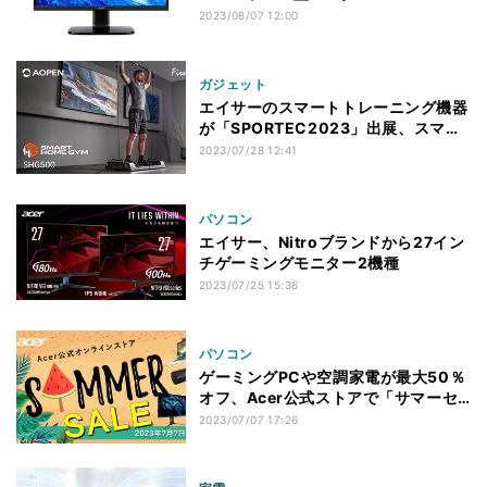
「KC242YHbmix」
2023/08/07 12:00
ガジェット
エイサーのスマートトレーニング機器
が「SPORTEC2023」出展、スマホ
で負荷を調整
2023/07/28 12:41
パソコン
エイサー、Nitroブランドから27イン
チゲーミングモニター2機種
2023/07/25 15:36
パソコン
ゲーミングPCや空調家電が最大50％
オフ、Acer公式ストアで「サマーセ
ール」
2023/07/07 17:26