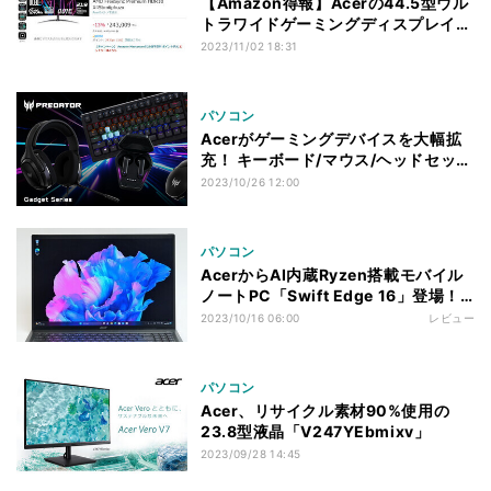
【Amazon得報】Acerの44.5型ウル
トラワイドゲーミングディスプレイが
13％オフの243,009円！
2023/11/02 18:31
パソコン
Acerがゲーミングデバイスを大幅拡
充！ キーボード/マウス/ヘッドセッ
ト/TWSで全6製品
2023/10/26 12:00
パソコン
AcerからAI内蔵Ryzen搭載モバイル
ノートPC「Swift Edge 16」登場！
有機EL、16型大画面の使い心地は？
2023/10/16 06:00
レビュー
パソコン
Acer、リサイクル素材90%使用の
23.8型液晶「V247YEbmixv」
2023/09/28 14:45