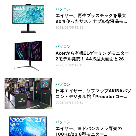
パソコン
エイサー、再生プラスチックを最大
90％使ったサステナブルな液晶モニ
タ
2023/09/05 19:25
パソコン
Acerから有機ELゲーミングモニター
2モデル発売！ 44.5型大画面と26.5
型
2023/08/22 12:11
パソコン
日本エイサー、ソフマップAKIBAパソ
コン・デジタル館「Predatorコーナ
ー」をリニューアル
2023/08/18 23:54
パソコン
エイサー、ヨドバシカメラ専売の
100Hz/23.8型モニター