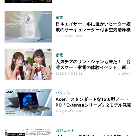
家電
日本エイサー、冬に温かいヒーター搭
載のサーキュレーター付き空気清浄機
2023/11/30 13:45
家電
人気チアのリン・シャンも来た！ 台
湾スマート家電の体験イベント、新宿
で開幕
2023/11/10 16:55
レポート
パソコン
Acer、スタンダードな15.6型ノート
PC「Extensaシリーズ」2モデル発売
2023/11/09 14:08
ガジェット