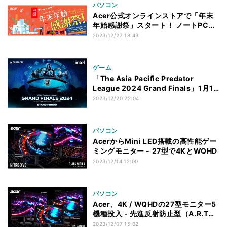
パソコン
Acer公式オンラインストアで「年末
年始感謝祭」スタート！ ノートPCや
モニターが安い
2023/12/27 18:43
ゲーム
「The Asia Pacific Predator
League 2024 Grand Finals」1月10
日から開幕
2023/12/20 22:04
パソコン
AcerからMini LED搭載の高性能ゲー
ミングモニター - 27型で4KとWQHD
2023/12/14 12:00
パソコン
Acer、4K / WQHDの27型モニター5
機種投入 - 先進反射防止型（A.R.T）
パネル搭載モデルも
2023/12/07 15:02