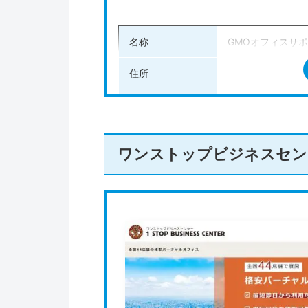
名称
GMOオフィスサポ
住所
兵庫県神戸市中央区
三ノ宮駅から徒歩1
アクセス
貿易センター駅か
ワンストップビジネスセン
・転送なしプラン:
・月1転送プラン:月
料金プラン
・隔週転送プラン:
・週1転送プラン:月
法人登記の可否
可能
その他のサービス
郵便転送、郵便物
公式HP
https://www.gmo-