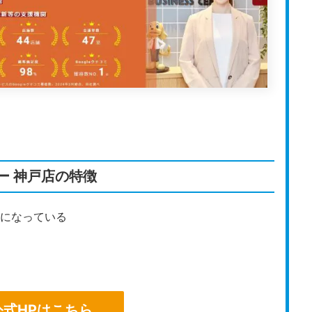
イム上場企業のグループ会社が運営するバーチャルオフ
おり、主要都市の一等地の住所を会社の住所として利
60円（税込）からとリーズナブルにバーチャルオフィス
転送費用が含まれている分かりやすいプランのため、
ばかりの人でも安心して利用できるでしょう。
ー 神戸店の特徴
いるため、開設実績が豊富でスムーズに法人口座の手続
ィスサポート経由で簡単に申込ができるシステムが整っ
ジになっている
が進められます。
公式HPはこちら
公式HPはこちら