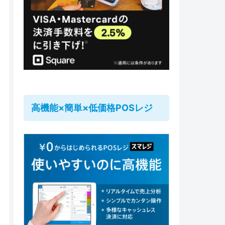
高機能×簡単×低価格POSレジ
の追加、破棄指示、来店受取