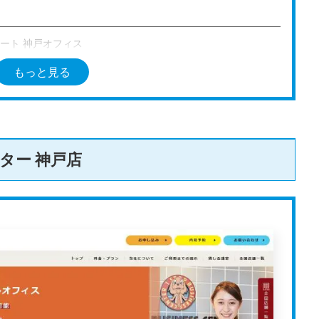
ート 神戸オフィス
もっと見る
磯辺通1丁目1-18 カサベラ国際プラザビル707
0分
ら徒歩3分
ター 神戸店
月額料金660円
額料金1,650円
月額料金2,200円
額料金2,750円
スクロールできます
通知、ビジネス支援サービスの利用、銀行紹介、写真でお知らせ、宛名
office.com/