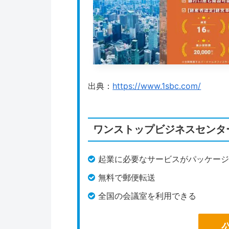
GMOオフィスサポート
は、東証プラ
ィスです。全国にオフィスを展開して
用できます。
GMOオフィスサポートでは、月額6
出典：
https://www.1sbc.com/
を利用できます。月額料金に郵便物の
コストを把握しやすいです。起業した
ワンストップビジネスセンタ
GMOあおぞらネット銀行と連携して
きができるのが魅力です。GMOオフ
起業に必要なサービスがパッケー
ているので、効率よくビジネスの準備
無料で郵便転送
全国の会議室を利用できる