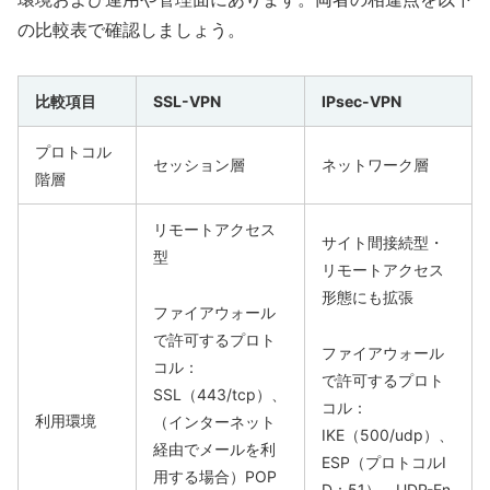
の比較表で確認しましょう。
比較項目
SSL-VPN
IPsec-VPN
プロトコル
セッション層
ネットワーク層
階層
リモートアクセス
サイト間接続型・
型
リモートアクセス
形態にも拡張
ファイアウォール
で許可するプロト
ファイアウォール
コル：
で許可するプロト
SSL（443/tcp）、
コル：
利用環境
（インターネット
IKE（500/udp）、
経由でメールを利
ESP（プロトコルI
用する場合）POP
D：51）、UDP-En