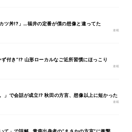
カツ丼!?」…福井の定番が僕の想像と違ってた
連載
ず付き”!? 山形ローカルなご近所習慣にほっこり
連載
。」で会話が成立!? 秋田の方言、想像以上に短かった
連載
いて」で誤解…青森出身者の“まさかの方言”に衝撃