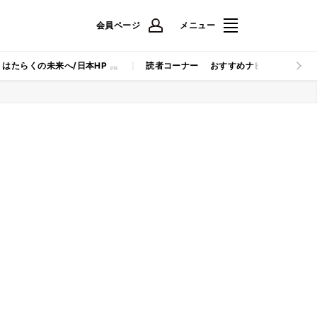
会員ページ
メニュー
はたらくの未来へ/日本HP
読者コーナー
おすすめナビ
マイナビB