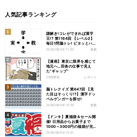
人気記事ランキング
謎解き!コレができれば漢字
王!? 第1164回 【レベル2】
毎日1問脳トレ! ピタッとハマ
る漢字はどれだ?
2026/08/06 11:30
連載
【漫画】東京に限界を感じて
地元へ…田舎の仕事で見え
た“ギャップ”
23時間前
レポート
脳トレクイズ 第647回 【見
た目はそっくり!?】漢字ドッ
ペルゲンガーを探せ!
2026/08/06 10:30
連載
【ドンキ】夏福袋＆セール開
催! 日用品からお菓子まで
1000～3000円の福袋が充
実、家電やアパレルなど人気
2026/08/04 15:51
商品も特価