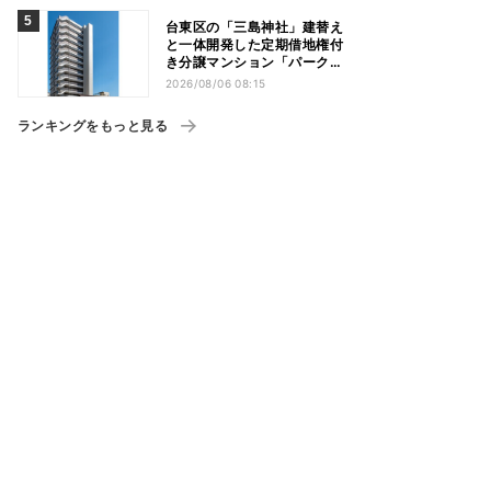
台東区の「三島神社」建替え
と一体開発した定期借地権付
き分譲マンション「パークホ
ームズ入谷」竣工
2026/08/06 08:15
ランキングをもっと見る