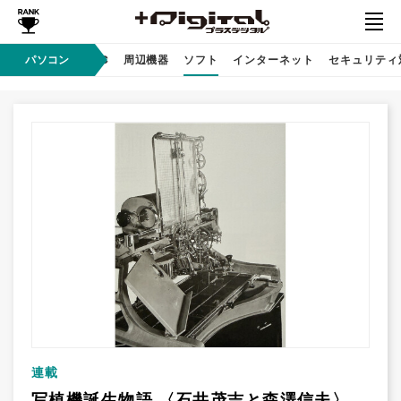
/ テクノロジ
パソコン
AI PC
周辺機器
ソフト
インターネット
セキュリティ
連載
写植機誕生物語 〈石井茂吉と森澤信夫〉