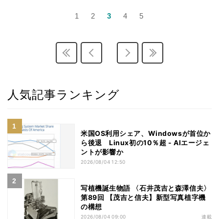
1
2
3
4
5
人気記事ランキング
米国OS利用シェア、Windowsが首位か
ら後退 Linux初の10％超 - AIエージェ
ントが影響か
2026/08/04 12:50
写植機誕生物語 〈石井茂吉と森澤信夫〉
第89回 【茂吉と信夫】新型写真植字機
の構想
2026/08/04 09:00
連載