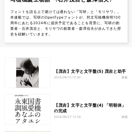
フォントを語る上で避けては通れない「写研」と「モリサワ」。
本連載では、写研のOpenTypeフォントが、邦文写植機発明100
周年にあたる2024年に提供予定であることを背景に、写研の創
業者・石井茂吉と、モリサワの創業者・森澤信夫が歩んできた歴
史を紐解いていきます。
【茂吉】文字と文字盤(5) 茂吉と助手
2024/09/10 12:00
連載
【茂吉】文字と文字盤(4) 「明朝体」
の完成
2024/08/27 12:00
連載