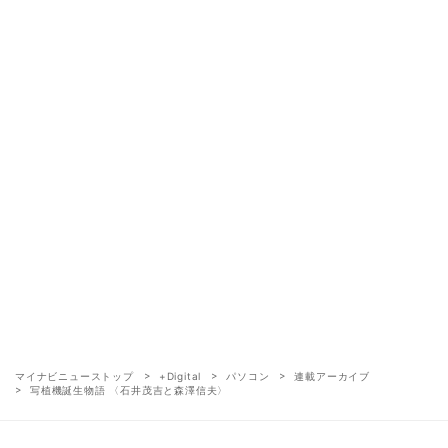
マイナビニューストップ
+Digital
パソコン
連載アーカイブ
写植機誕生物語 〈石井茂吉と森澤信夫〉