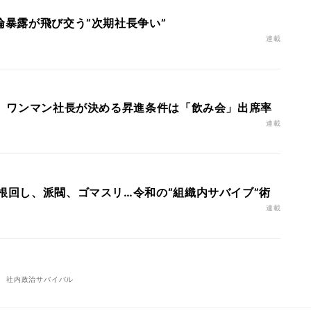
倫暴露が飛び交う“次期社長争い”
連載
ます。ワンマン社長が決める昇進条件は「飲み会」出席率
連載
 根回し、派閥、ゴマスリ…令和の“組織内サバイブ”術
連載
社内政治サバイバル