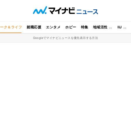
ワーク＆ライフ
就職応援
エンタメ
ホビー
特集
地域活性
IIJ
Googleでマイナビニュースを優先表示する方法