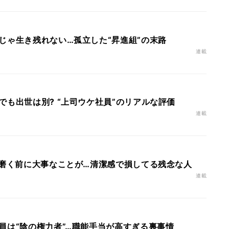
じゃ生き残れない…孤立した“昇進組”の末路
連載
でも出世は別? “上司ウケ社員”のリアルな評価
連載
を磨く前に大事なことが…清潔感で損してる残念な人
連載
員は“陰の権力者”…職能手当が高すぎる裏事情