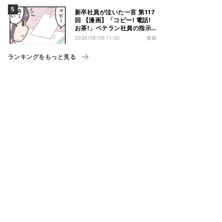
新卒社員が泣いた一言 第117
回 【漫画】「コピー! 電話!
お茶!」ベテラン社員の指示
が“単語だけ”だった
2026/08/06 11:00
連載
ランキングをもっと見る