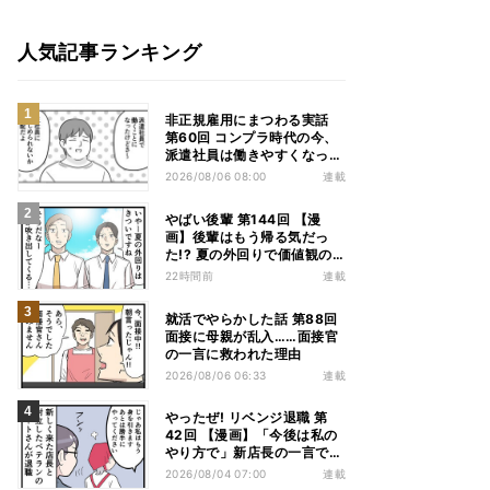
人気記事ランキング
非正規雇用にまつわる実話
第60回 コンプラ時代の今、
派遣社員は働きやすくなっ
た?
2026/08/06 08:00
連載
やばい後輩 第144回 【漫
画】後輩はもう帰る気だっ
た!? 夏の外回りで価値観の
違いを実感
22時間前
連載
就活でやらかした話 第88回
面接に母親が乱入……面接官
の一言に救われた理由
2026/08/06 06:33
連載
やったぜ! リベンジ退職 第
42回 【漫画】「今後は私の
やり方で」新店長の一言でベ
テラン退職→崩壊した現場
2026/08/04 07:00
連載