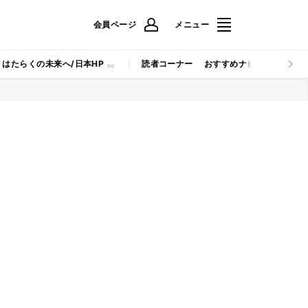
会員ページ
メニュー
はたらくの未来へ/日本HP
読者コーナー
おすすめナビ
マイナビB