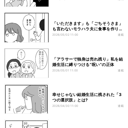
「いただきます」も「ごちそうさま」
も言わないモラハラ夫に食事を作り続
ける虚しさ
2026/05/02 11:00
連載
「アラサーで独身は売れ残り」私を結
婚生活に縛りつける”呪い”の正体
2026/05/01 11:00
連載
幸せじゃない結婚生活に残された「3
つの選択肢」とは?
2026/04/30 11:00
連載