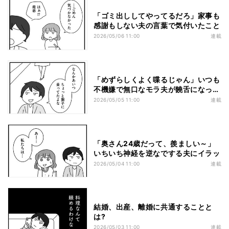
「ゴミ出ししてやってるだろ」家事も
感謝もしない夫の言葉で気付いたこと
2026/05/06 11:00
連載
「めずらしくよく喋るじゃん」いつも
不機嫌で無口なモラ夫が饒舌になった
理由とは?
2026/05/05 11:00
連載
「奥さん24歳だって、羨ましい～」
いちいち神経を逆なでする夫にイラッ
2026/05/04 11:00
連載
結婚、出産、離婚に共通することと
は?
2026/05/03 11:00
連載