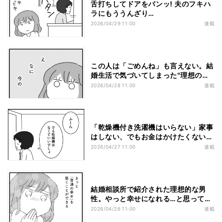
舌打ちしてドアをバンッ! 夫のフキハ
ラにもううんざり…
2026/04/29 11:00
連載
この人は「ごめんね」も言えない。結
婚生活で気づいてしまった"理想の
夫"の本当の姿
2026/04/28 11:00
連載
「乾燥機付き洗濯機はいらない」家事
はしない、でもお金はかけたくない夫
の言い分とは?
2026/04/27 11:00
連載
結婚相談所で紹介された理想的な男
性。やっと幸せになれる…と思ってい
たのに
2026/04/26 11:00
連載