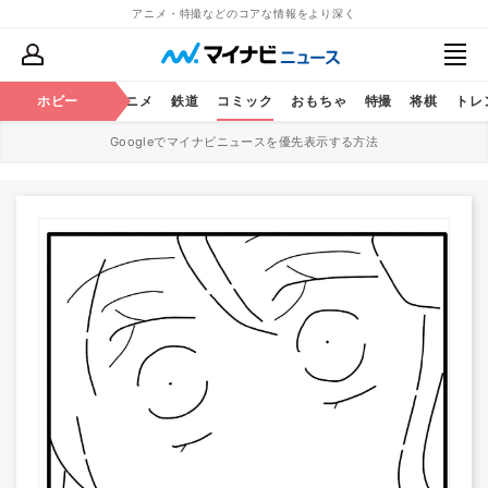
アニメ・特撮などのコアな情報をより深く
ホビー
アニメ
鉄道
コミック
おもちゃ
特撮
将棋
トレ
Googleでマイナビニュースを優先表示する方法