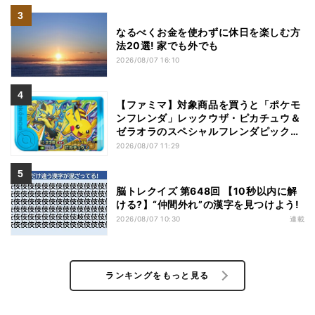
なるべくお金を使わずに休日を楽しむ方
法20選! 家でも外でも
2026/08/07 16:10
【ファミマ】対象商品を買うと「ポケモ
ンフレンダ」レックウザ・ピカチュウ＆
ゼラオラのスペシャルフレンダピックが
もらえるキャンペーン
2026/08/07 11:29
脳トレクイズ 第648回 【10秒以内に解
ける?】“仲間外れ”の漢字を見つけよう!
2026/08/07 10:30
連載
ランキングをもっと見る