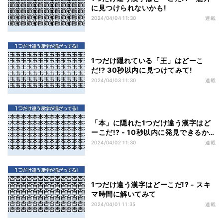
に見つけられないかも!
2024/04/04 11:30
連載
1つだけ隠れている「王」はどーこ
だ!? 30秒以内に見つけてみて!
2024/04/03 11:30
連載
「本」に隠れた1つだけ違う漢字はど
ーこだ!? - 10秒以内に発見できるか
な?
2024/04/02 11:30
連載
1つだけ違う漢字はどーこだ!? - スキ
マ時間に解いてみて
2024/04/01 11:35
連載