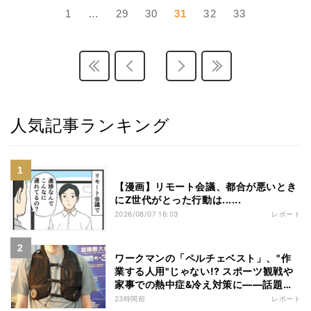
1
…
29
30
31
32
33
人気記事ランキング
【漫画】リモート会議、都合が悪いとき
にZ世代がとった行動は......
2026/08/07 16:03
レポート
ワークマンの「ペルチェベスト」、"作
業する人用"じゃない!? スポーツ観戦や
家事での熱中症&冷え対策に――話題の
商品を徹底検証
23時間前
レポート