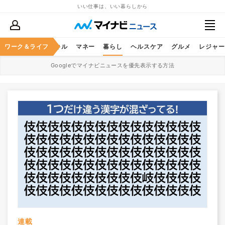
いい仕事は、いい暮らしから
ャリア
ワーク＆ライフ
ビジネススキル
マネー
暮らし
ヘルスケア
グルメ
レジャー
Googleでマイナビニュースを優先表示する方法
連載