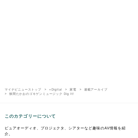
マイナビニューストップ
+Digital
家電
連載アーカイブ
狭間たかおのゴキゲンミュージック Dig It!
このカテゴリーについて
ピュアオーディオ、プロジェクタ、シアターなど趣味のAV情報を紹
介。