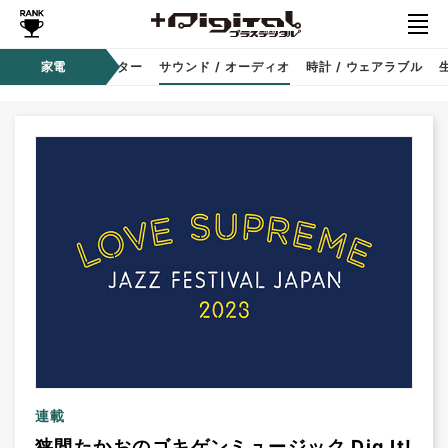
コーダー
家電
プロジェクター
サウンド / オーディオ
時計 / ウェアラブル
連載
狭間たかおのゴキゲンミュージック Dig It!