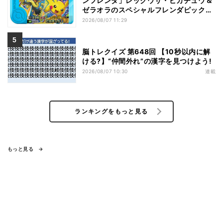
ンフレンダ」レックウザ・ピカチュウ＆
ゼラオラのスペシャルフレンダピックが
もらえるキャンペーン
2026/08/07 11:29
脳トレクイズ 第648回 【10秒以内に解
ける?】“仲間外れ”の漢字を見つけよう!
2026/08/07 10:30
連載
ランキングをもっと見る
もっと見る