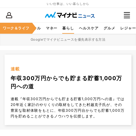
いい仕事は、いい暮らしから
ャリア
ワーク＆ライフ
ビジネススキル
マネー
暮らし
ヘルスケア
グルメ
レジャー
Googleでマイナビニュースを優先表示する方法
連載
年収300万円からでも貯まる貯蓄1,000万
円への道
連載『年収300万円からでも貯まる貯蓄1,000万円への道』では
20年近く家計のやりくりの取材をしてきた村越克子氏が、その
豊富な取材体験をもとに、年収300万円台からでも貯蓄1,000万
円を貯めることができるノウハウを伝授します。