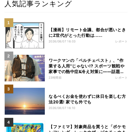
人気記事ランキング
【漫画】リモート会議、都合が悪いとき
にZ世代がとった行動は......
2026/08/07 16:03
レポート
ワークマンの「ペルチェベスト」、"作
業する人用"じゃない!? スポーツ観戦や
家事での熱中症&冷え対策に――話題の
商品を徹底検証
23時間前
レポート
なるべくお金を使わずに休日を楽しむ方
法20選! 家でも外でも
2026/08/07 16:10
【ファミマ】対象商品を買うと「ポケモ