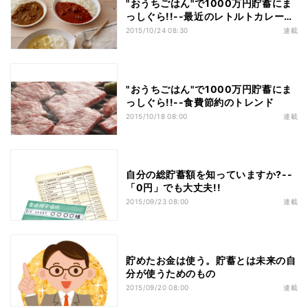
"おうちごはん"で1000万円貯蓄にま
っしぐら!!--最近のレトルトカレーは
スゴイ!
2015/10/24 08:30
連載
"おうちごはん"で1000万円貯蓄にま
っしぐら!!--食費節約のトレンド
2015/10/18 08:00
連載
自分の総貯蓄額を知っていますか?--
「0円」でも大丈夫!!
2015/09/23 08:00
連載
貯めたお金は使う。貯蓄とは未来の自
分が使うためのもの
2015/09/20 08:00
連載