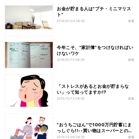
お金が貯まる人は"プチ・ミニマリス
ト"
2016/01/24 08:00
連載
今年こそ、"家計簿"をつけなければい
けないワケ
2016/01/10 08:00
連載
「ストレスがあるとお金が貯まらな
い」って知ってますか!?
2015/12/13 08:00
連載
"おうちごはん"で1000万円貯蓄にま
っしぐら!!--買い物はスーパーとの戦
い!
2015/12/06 09:00
連載