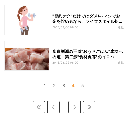
"節約テク"だけではダメ!--マジでお
金を貯めるなら、ライフスタイル転換
を!
2015/09/06 08:00
連載
食費削減の王道"おうちごはん"成功へ
の道--第二歩"食材保存"のイロハ
2015/08/23 08:00
連載
1
2
3
4
5