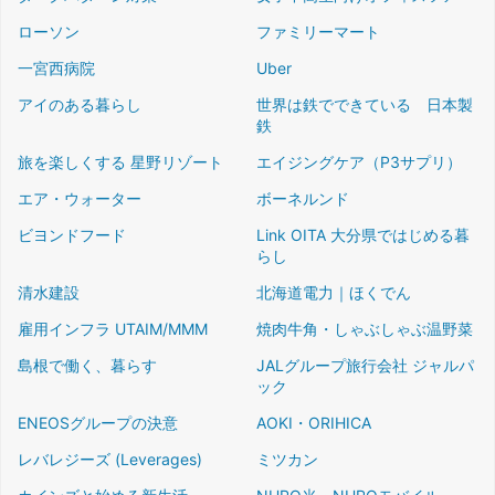
ローソン
ファミリーマート
一宮西病院
Uber
アイのある暮らし
世界は鉄でできている 日本製
鉄
旅を楽しくする 星野リゾート
エイジングケア（P3サプリ）
エア・ウォーター
ボーネルンド
ビヨンドフード
Link OITA 大分県ではじめる暮
らし
清水建設
北海道電力｜ほくでん
雇用インフラ UTAIM/MMM
焼肉牛角・しゃぶしゃぶ温野菜
島根で働く、暮らす
JALグループ旅行会社 ジャルパ
ック
ENEOSグループの決意
AOKI・ORIHICA
レバレジーズ (Leverages)
ミツカン