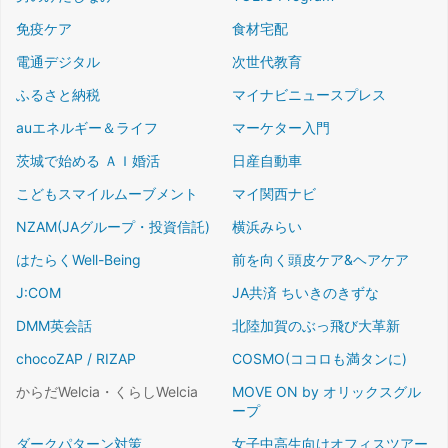
免疫ケア
食材宅配
電通デジタル
次世代教育
ふるさと納税
マイナビニュースプレス
auエネルギー＆ライフ
マーケター入門
茨城で始める ＡＩ婚活
日産自動車
こどもスマイルムーブメント
マイ関西ナビ
NZAM(JAグループ・投資信託)
横浜みらい
はたらくWell-Being
前を向く頭皮ケア&ヘアケア
J:COM
JA共済 ちいきのきずな
DMM英会話
北陸加賀のぶっ飛び大革新
chocoZAP / RIZAP
COSMO(ココロも満タンに)
からだWelcia・くらしWelcia
MOVE ON by オリックスグル
ープ
ダークパターン対策
女子中高生向けオフィスツアー