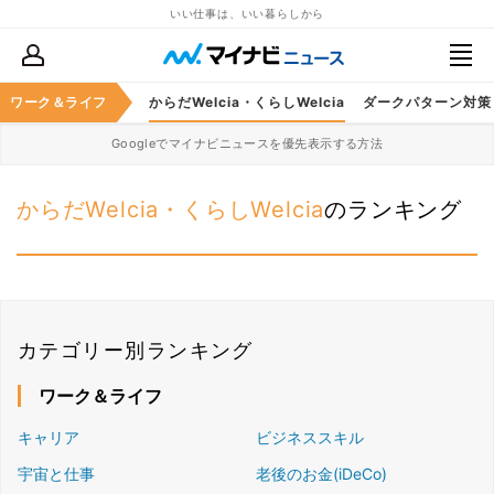
いい仕事は、いい暮らしから
O(ココロも満タンに)
ワーク＆ライフ
からだWelcia・くらしWelcia
ダークパターン対策
Googleでマイナビニュースを優先表示する方法
からだWelcia・くらしWelcia
のランキング
カテゴリー別ランキング
ワーク＆ライフ
キャリア
ビジネススキル
宇宙と仕事
老後のお金(iDeCo)