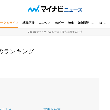
ワーク＆ライフ
就職応援
エンタメ
ホビー
特集
地域活性
IIJ
Googleでマイナビニュースを優先表示する方法
のランキング
ススキル
宇宙と仕事