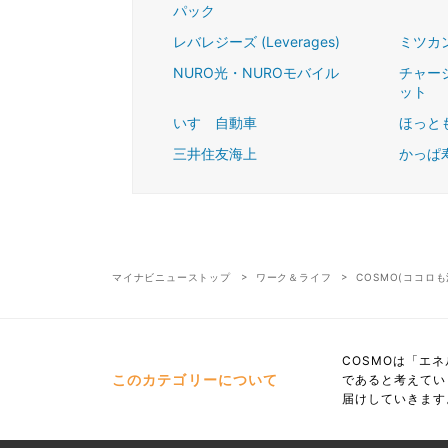
パック
レバレジーズ (Leverages)
ミツカ
NURO光・NUROモバイル
チャー
ット
いすゞ自動車
ほっと
三井住友海上
かっぱ
マイナビニューストップ
ワーク＆ライフ
COSMO(ココロ
COSMOは「エ
このカテゴリーについて
であると考えてい
届けしていきます