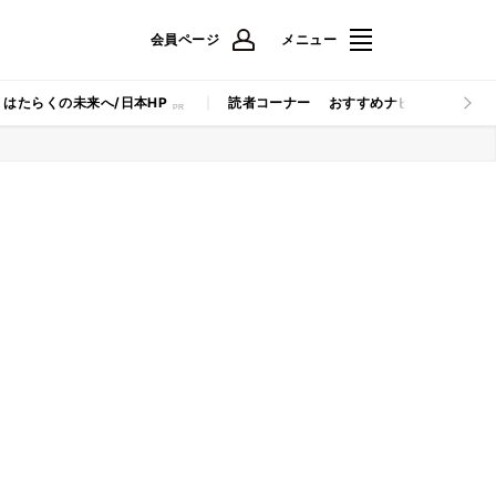
会員ページ
メニュー
はたらくの未来へ/日本HP
読者コーナー
おすすめナビ
マイナビB