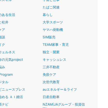
たばこ関連
のある生活
暮らし
と松井
大学スポーツ
ケア
ヤマハ発動機
相談
SIM販売
イク
TEAM家事・育児
ウェルネス
独立・開業
の元気project
キャッシュレス
悩み
三井不動産
Program
免疫ケア
ジタル
次世代教育
ビニュースプレス
auエネルギー＆ライフ
始める ＡＩ婚活
日産自動車
西ナビ
NZAM(JAグループ・投資信