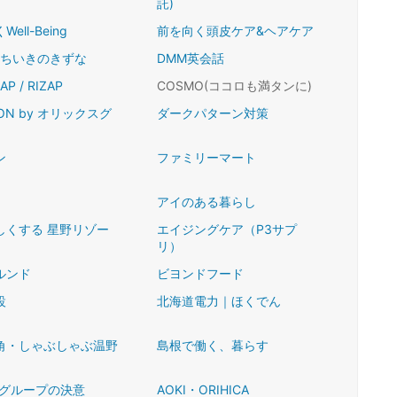
託)
ell-Being
前を向く頭皮ケア&ヘアケア
 ちいきのきずな
DMM英会話
AP / RIZAP
COSMO(ココロも満タンに)
 ON by オリックスグ
ダークパターン対策
ン
ファミリーマート
アイのある暮らし
しくする 星野リゾー
エイジングケア（P3サプ
リ）
ルンド
ビヨンドフード
設
北海道電力｜ほくでん
角・しゃぶしゃぶ温野
島根で働く、暮らす
Sグループの決意
AOKI・ORIHICA