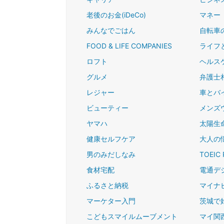
老後のお金(iDeCo)
マネー
みんなでごはん
自転車
FOOD & LIFE COMPANIES
ライフ
ロフト
ヘルス
グルメ
弁護士
レジャー
車とバ
ビューティー
メンズ
ヤマハ
太陽生命
健康セルフケア
大人の
男のみだしなみ
TOEIC 
食材宅配
電通デ
ふるさと納税
マイナ
マーケター入門
茨城で
こどもスマイルムーブメント
マイ関