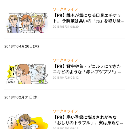
ワーク＆ライフ
【PR】誰もが気になる口臭エチケッ
ト。 予防策は臭いの「元」を取り除
くべし！
2018/08/31 08:30
2018年04月26日(木)
ワーク＆ライフ
【PR】背中や首・デコルテにできた
ニキビのような「赤いブツブツ*」、
実は『カビ（真菌）』が原因かも！？
2018/04/26 09:12
2018年02月01日(木)
ワーク＆ライフ
【PR】寒い季節に悩まされがちな
「おしりのトラブル」、実は身近なあ
の「殺菌消毒薬」が使える！？
2018/02/01 09:19