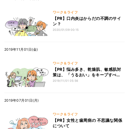
ワーク＆ライフ
【PR】口内炎はからだの不調のサイ
ン？
2020/01/09 00:15
2019年11月01日(金)
ワーク＆ライフ
【PR】悩み多き、乾燥肌、敏感肌対
策は、 「うるおい」をキープすべ
し！
2019/11/01 05:56
2019年07月01日(月)
ワーク＆ライフ
【PR】女性と歯周病の 不思議な関係
について