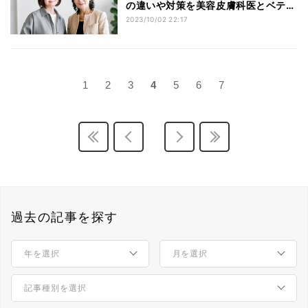
の違いや対策を美容皮膚科医とベテラ
ン美容ジャーナリストに聞く
2023/10/02 22:17
1
2
3
4
5
6
7
過去の記事を探す