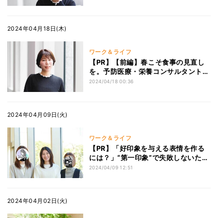
2024年04月18日(木)
ワーク＆ライフ
【PR】【前編】春こそ食事の見直し
を。予防医療・栄養コンサルタントの
細川モモが解説する、女性に摂ってほ
2024/04/18 00:36
しい栄養素3選
2024年04月09日(火)
ワーク＆ライフ
【PR】「好印象を与える表情を作る
には？」“第一印象”で失敗しないため
に大切なこと
2024/04/09 12:51
2024年04月02日(火)