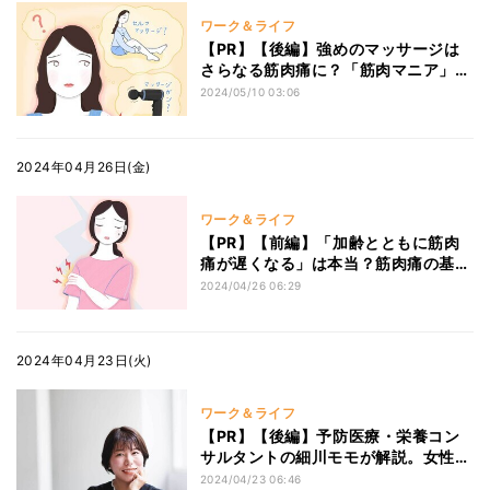
ワーク＆ライフ
【PR】【後編】強めのマッサージは
さらなる筋肉痛に？「筋肉マニア」の
トレーナーが教える筋肉痛ケアの誤解
2024/05/10 03:06
2024年04月26日(金)
ワーク＆ライフ
【PR】【前編】「加齢とともに筋肉
痛が遅くなる」は本当？筋肉痛の基礎
知識を「筋肉マニア」のトレーナーに
2024/04/26 06:29
聞く
2024年04月23日(火)
ワーク＆ライフ
【PR】【後編】予防医療・栄養コン
サルタントの細川モモが解説。女性ホ
ルモンの安定につながる食事の摂り方
2024/04/23 06:46