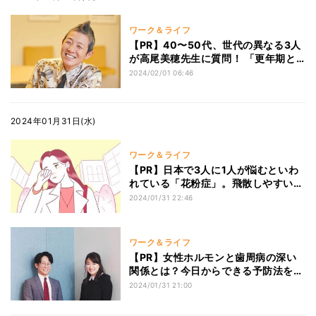
ワーク＆ライフ
【PR】40〜50代、世代の異なる3人
が高尾美穂先生に質問！ 「更年期と
の向き合い方、教えてください」
2024/02/01 06:46
2024年01月31日(水)
ワーク＆ライフ
【PR】日本で3人に1人が悩むといわ
れている「花粉症」。飛散しやすいシ
ーズンや基本の対策を気象予報士に聞
2024/01/31 22:46
く
ワーク＆ライフ
【PR】女性ホルモンと歯周病の深い
関係とは？今日からできる予防法を歯
科医の先生が解説
2024/01/31 21:00