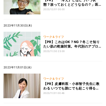
態？放っておくとどうなるの？」医
師・川嶋朗先生に聞く、冷え対策に効
2023/12/01 00:00
果的な『温活』のコツ
2023年11月30日(木)
ワーク＆ライフ
【PR】これはOK？NG？冬こそ知り
たい肌の乾燥対策。年代別のアプロー
チつき
2023/11/30 23:00
2023年11月01日(水)
ワーク＆ライフ
【PR】皮膚科医・小林智子先生に教
わる いつでも誰にでも起こり得る
「肌ゆらぎ」の原因と対処法とは。
2023/11/01 00:46