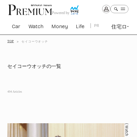
Powered by
Car
Watch
Money
Life
PR
住宅ロー
TOP
セイコーウオッチ
Car
Watch
Money
Life
1301
1029
1263
2339
セイコーウオッチの一覧
PR
住宅ローン
363
494 Articles
SBIネオトレード証券
27
All Articles
( Watch )
特集&連載記事