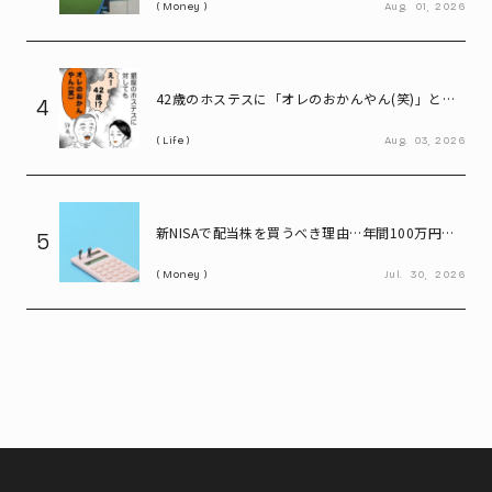
Money
Aug.
01,
2026
42歳のホステスに「オレのおかんやん(笑)」と言
4
ってしまう58歳
Life
Aug.
03,
2026
新NISAで配当株を買うべき理由…年間100万円の
5
配当金なら約20万円の差がつく
Money
Jul.
30,
2026