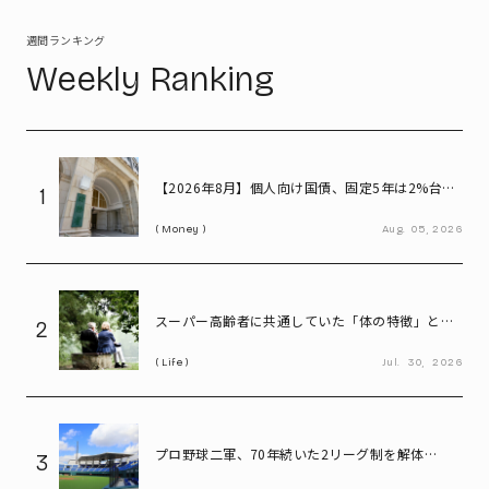
週間ランキング
Weekly Ranking
【2026年8月】個人向け国債、固定5年は2%台へ
1
- 変動10年・固定3年は? 100万円購入時の利子も
Money
Aug.
05,
2026
紹介
スーパー高齢者に共通していた「体の特徴」とは?
2
慶應大研究で判明した長寿の秘密
Life
Jul.
30,
2026
プロ野球二軍、70年続いた2リーグ制を解体
3
――「3地区制」導入で何が変わる?