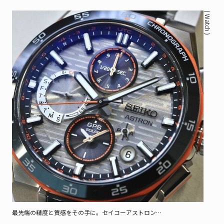
( Watch )
最先端の精度と質感をその手に。セイコーアストロン
NEXTER「SBXC183」「SBXC185」