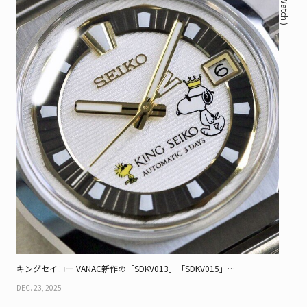
( Watch )
キングセイコー VANAC新作の「SDKV013」「SDKV015」
「SDKV011」、時代を超えて響く個性
DEC. 23, 2025