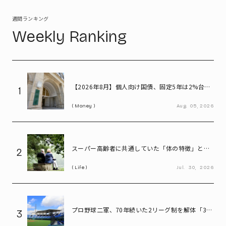
週間ランキング
Weekly Ranking
【2026年8月】個人向け国債、固定5年は2%台へ
1
- 変動10年・固定3年は? 100万円購入時の利子も
Money
Aug.
05,
2026
紹介
スーパー高齢者に共通していた「体の特徴」とは?
2
慶應大研究で判明した長寿の秘密
Life
Jul.
30,
2026
プロ野球二軍、70年続いた2リーグ制を解体――「3地
3
区制」導入で何が変わる?