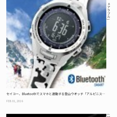
( 時計 / ウェアラブル )
Feature
Series
セイコー、Bluetoothでスマホと連動する登山ウオッチ「アルピニス
ト」
FEB. 01, 2016