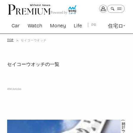
Powered by
Car
Watch
Money
Life
PR
住宅ロー
TOP
セイコーウオッチ
Car
Watch
Money
Life
1301
1029
1263
2339
セイコーウオッチの一覧
PR
住宅ローン
363
494 Articles
SBIネオトレード証券
27
All Articles
特集&連載記事