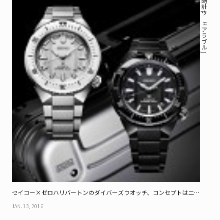
( 時計 / ウェアラブル )
セイコー×ゼロハリバートンのダイバーズウオッチ、コンセプトは二律
背反
JAN. 13, 2016