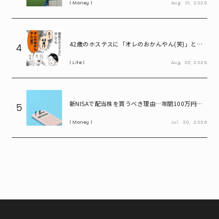
Money
Aug.
01,
2026
42歳のホステスに「オレのおかんやん(笑)」と言
4
ってしまう58歳
Life
Aug.
03,
2026
新NISAで配当株を買うべき理由…年間100万円の
5
配当金なら約20万円の差がつく
Money
Jul.
30,
2026