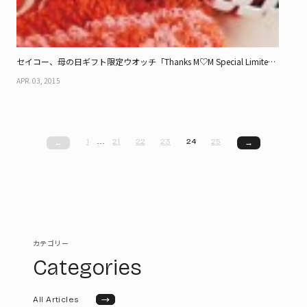
セイコー、母の日ギフト限定ウオッチ「Thanks M♡M Special Limited
2015」
APR. 03, 2015
1
…
21
22
23
24
25
←
→
カテゴリー
Categories
→
All Articles