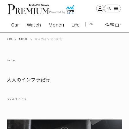
Powered by
Car
Watch
Money
Life
PR
住宅ロー
Top
Series
大人のインフラ紀行
Car
Watch
Money
Life
1299
1027
1260
2338
Series
PR
大人のインフラ紀行
住宅ローン
361
SBIネオトレード証券
27
33
Articles
All Articles
特集&連載記事