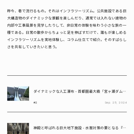
昨今、巷で流行るもの。それはインフラツーリズム。公共施設である巨
大構造物のダイナミックな景観を楽しんだり、通常では入れない建物の
内部や工事風景を見学したりして、非日常の体験を味わう小さな旅の一
種である。日常の散歩からちょっと足を伸ばすだけで、誰もが楽しめる
インフラツーリズムを実地体験し、コラム仕立てで紹介。そのすばらし
さを共有していきたいと思う。
ダイナミックな人工瀑布 - 首都圏最大級「宮ヶ瀬ダム」
の観光放流は、一大エンターテインメント
#2
Sep.
25,
2024
神殿と呼ばれる巨大地下施設 - 水害対策の要となる『首
都圏外郭放水路』は、あまりに神々しかった