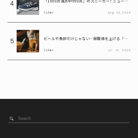
「1000点満点中990点」のスニーカー? ニューバ
4
ランス「990」が名作と呼ばれる理由
Life
Aug.
03,
2026
ビールや魚卵だけじゃない…尿酸値を上げる「食
5
べ物・飲み物」とは? 医師が警鐘
Life
Jul.
31,
2026