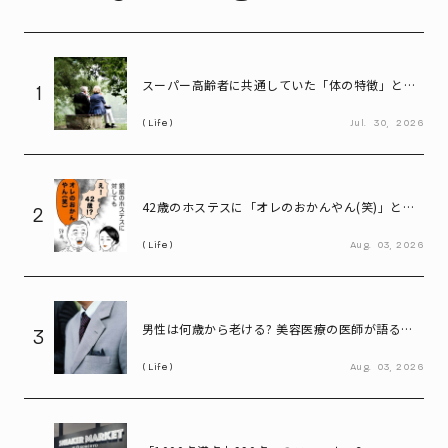
スーパー高齢者に共通していた「体の特徴」とは?
1
慶應大研究で判明した長寿の秘密
Life
Jul.
30,
2026
42歳のホステスに「オレのおかんやん(笑)」と言
2
ってしまう58歳
Life
Aug.
03,
2026
男性は何歳から老ける? 美容医療の医師が語る
3
「老化の初期サイン」
Life
Aug.
03,
2026