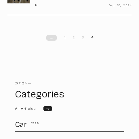
#1
Sep.
18,
2024
1
2
3
4
←
カテゴリー
Categories
→
All Articles
Car
1299