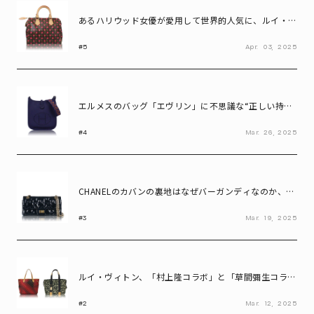
あるハリウッド女優が愛用して世界的人気に、ルイ・ヴ
ィトン「スピーディ25」誕生の秘密とは?
#5
Apr.
03,
2025
エルメスのバッグ「エヴリン」に不思議な“正しい持ち
方”があるワケは?
#4
Mar.
26,
2025
CHANELのカバンの裏地はなぜバーガンディなのか、理
由を知っていますか?
#3
Mar.
19,
2025
ルイ・ヴィトン、「村上隆コラボ」と「草間彌生コラ
ボ」ではどちらのバッグが値上がりしてる?
#2
Mar.
12,
2025