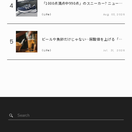
「1000点満点中990点」のスニーカー? ニューバ
4
ランス「990」が名作と呼ばれる理由
Life
Aug.
03,
2026
ビールや魚卵だけじゃない…尿酸値を上げる「食
5
べ物・飲み物」とは? 医師が警鐘
Life
Jul.
31,
2026