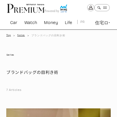
Powered by
Car
Watch
Money
Life
PR
住宅ロー
Top
Series
ブランドバッグの目利き術
Car
Watch
Money
Life
1301
1029
1263
2339
Series
PR
ブランドバッグの目利き術
住宅ローン
363
SBIネオトレード証券
27
7
Articles
All Articles
特集&連載記事