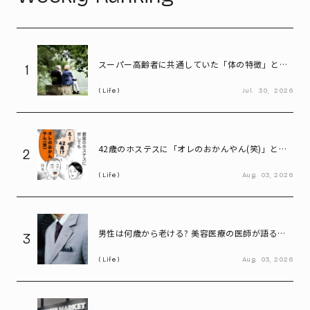
スーパー高齢者に共通していた「体の特徴」とは?
1
慶應大研究で判明した長寿の秘密
Life
Jul.
30,
2026
42歳のホステスに「オレのおかんやん(笑)」と言
2
ってしまう58歳
Life
Aug.
03,
2026
男性は何歳から老ける? 美容医療の医師が語る
3
「老化の初期サイン」
Life
Aug.
03,
2026