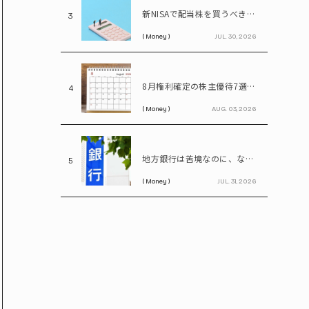
新NISAで配当株を買うべき理由…年間100万円の配当金なら約20万円の差がつく
3
( Money )
JUL. 30, 2026
8月権利確定の株主優待7選 イオン、無印、U-NEXT…今買いたい人気銘柄を紹介
4
( Money )
AUG. 03, 2026
地方銀行は苦境なのに、なぜ地銀株は上がる? 再編期待で注目の割安株を読み解く
5
( Money )
JUL. 31, 2026