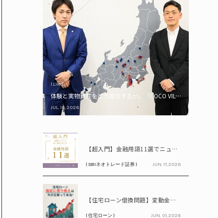
( Life )
体験と実物資産をどう両立するか。「COCO VILLA Owners
JUL. 16, 2026
PR
【超入門】金融用語11選でニュースが読める！ 知識ゼロからの賢い資産の育て方
( SBIネオトレード証券 )
JUN. 17, 2026
PR
【住宅ローン借換問題】変動金利が上昇中!! 固定に借り換えるなら今が正解って本当? シミュレーションで比較してみよう
( 住宅ローン )
JUN. 01, 2026