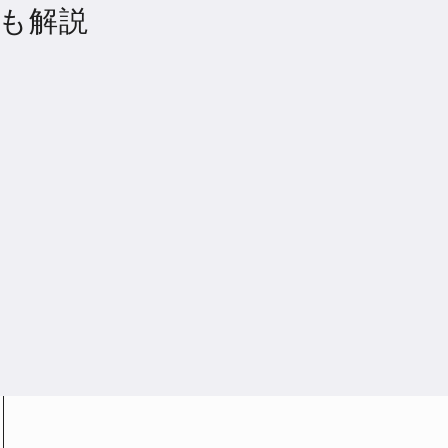
ン
も解説
362
オトレード証券
27
e