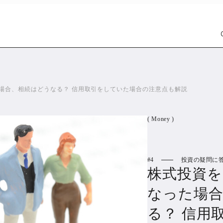
場合、相続はどうなる？ 信用取引をしていた場合の注意点も解説
( Money )
4
投資の疑問に
Car
Wat
株式投資
1301
なった場
PR
る？ 信用