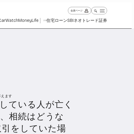
会員ページ
Car
Watch
Money
Life
住宅ローン
SBIネオトレード証券
PR
答えます
ch
Money
Life
をしている人が亡く
1028
1261
2339
合、相続はどうな
取引をしていた場