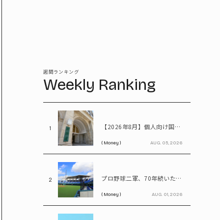
週間ランキング
Weekly Ranking
【2026年8月】個人向け国債、固定5年は2%台へ - 変動10年・固定3年は? 100万円購入時の利子も紹介
1
( Money )
AUG. 05, 2026
プロ野球二軍、70年続いた2リーグ制を解体――「3地区制」導入で何が変わる?
2
( Money )
AUG. 01, 2026