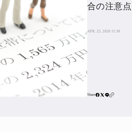
住宅ロー
合の注意点
SBIネ
APR. 25, 2026 11:30
All Articles
特集&連載記事
Featur
Series
Share