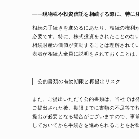
――現物株や投資信託を相続する際に、特に注
相続の手続きを進めるにあたり、相続の権利
必要です。特に、株式投資をされたことのな
相続財産の価値が変動することは理解されて
表者が相続人全員に説明をされておくことは
人生と暮らしを豊かに楽しむ上質な体験。
公的書類の有効期限と再提出リスク
また、ご提出いただく公的書類は、当社では
ご提出された後、期限までに書類の不足等で
提出が必要となる場合がございますので、事
しておいてから手続きを進められることをお