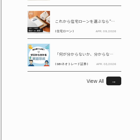
PR
これから住宅ローンを選ぶなら“固定vs変動”どちらが正解? 9割が利用したいと答えた「いま決めなくてもいい」ローンとは!?
( 住宅ローン )
APR. 09, 2026
PR
「何が分からないか、分からない」から卒業！ SBIネオトレード証券で学ぶ、はじめての資産形成
( SBIネオトレード証券 )
APR. 03, 2026
View All
→