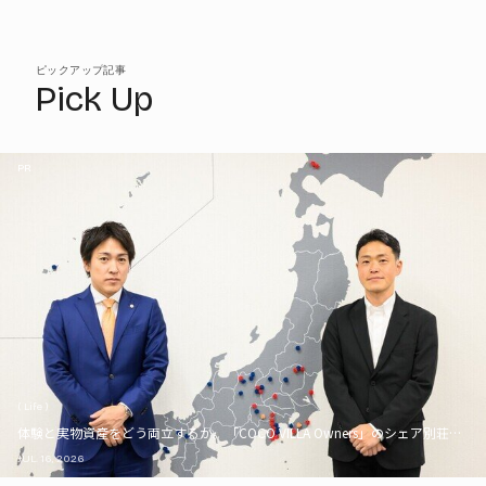
ピックアップ記事
Pick Up
PR
( Life )
体験と実物資産をどう両立するか。「COCO VILLA Owners」のシェア別荘とい
JUL. 16, 2026