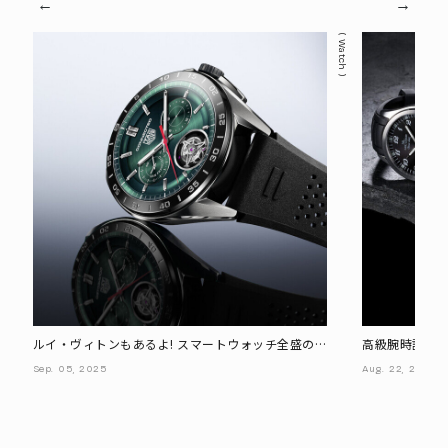
Watch
ルイ・ヴィトンもあるよ! スマートウォッチ全盛の
高級腕時計に「
今、個性的なモデルを選ぶなら?
は誤解です
Sep.
05,
2025
Aug.
22,
2025