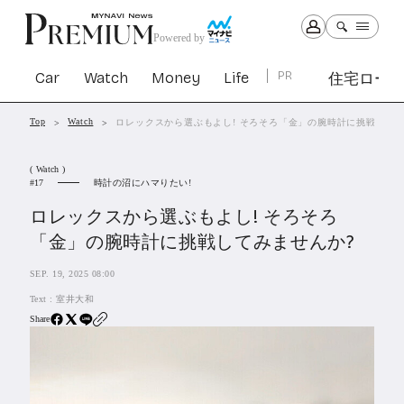
Powered by
Car
Watch
Money
Life
PR
住宅ロー
Top
Watch
ロレックスから選ぶもよし! そろそろ「金」の腕時計に挑戦してみ
Car
Watch
Money
Life
( Watch )
1299
1027
1260
2338
時計の沼にハマりたい!
17
ロレックスから選ぶもよし! そろそろ
PR
「金」の腕時計に挑戦してみませんか?
住宅ローン
361
SEP. 19, 2025 08:00
SBIネオトレード証券
27
Text :
室井大和
Share
All Articles
特集&連載記事