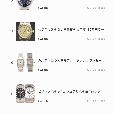
2
で狙えるカルティエ「ロンドソロXL」
Watch
Jul.
30,
2026
もう手に入らない千鳥柄の文字盤! 85万円で買
3
えるヴィンテージロレックス「デイトジャスト
Watch
Jul.
24,
2026
Ref.69173」
カルティエの人気モデル「タンクフランセー
4
ズ」。写真だけで新旧モデルを見分けられる?
Watch
Jul.
29,
2026
ビジネスなら黒? カジュアルなら白? ロレック
5
ス「エクスプローラーⅡ」の選び方
Watch
Jul.
25,
2026