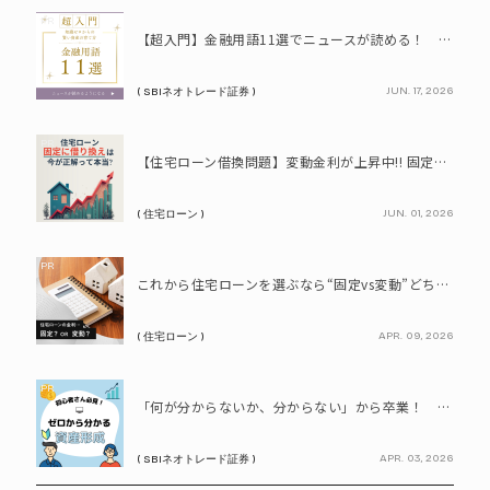
PR
【超入門】金融用語11選でニュースが読める！ 知識ゼロからの賢い資産の育て方
JUN. 17, 2026
( SBIネオトレード証券 )
PR
【住宅ローン借換問題】変動金利が上昇中!! 固定に借り換えるなら今が正解って本当? シミュレーションで比較してみよう
JUN. 01, 2026
( 住宅ローン )
PR
これから住宅ローンを選ぶなら“固定vs変動”どちらが正解? 9割が利用したいと答えた「いま決めなくてもいい」ローンとは!?
APR. 09, 2026
( 住宅ローン )
PR
「何が分からないか、分からない」から卒業！ SBIネオトレード証券で学ぶ、はじめての資産形成
APR. 03, 2026
( SBIネオトレード証券 )