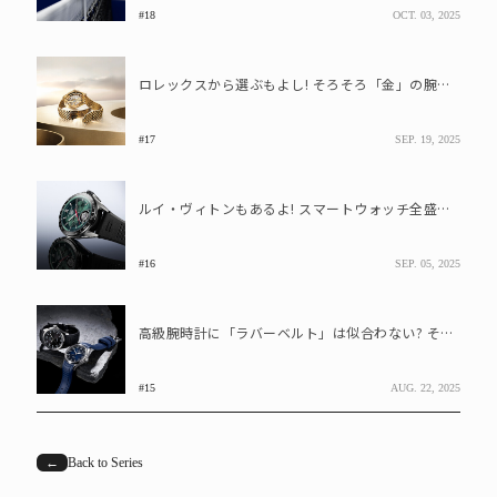
#18
OCT. 03, 2025
ロレックスから選ぶもよし! そろそろ「金」の腕時計に挑戦してみませんか?
#17
SEP. 19, 2025
ルイ・ヴィトンもあるよ! スマートウォッチ全盛の今、個性的なモデルを選ぶなら?
#16
SEP. 05, 2025
高級腕時計に「ラバーベルト」は似合わない? それは誤解です
#15
AUG. 22, 2025
←
Back to Series