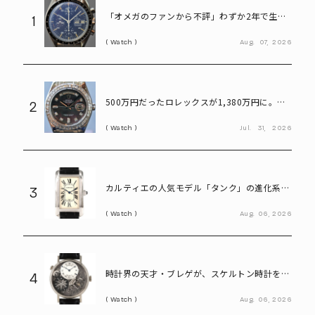
「オメガのファンから不評」わずか2年で生産
1
終了も、今や380万円の希少モデル。“幻のス
Watch
Aug.
07,
2026
ピードマスター”とは
500万円だったロレックスが1,380万円に。プ
2
ラチナ×ダイヤが輝く「パールマスター」
Watch
Jul.
31,
2026
カルティエの人気モデル「タンク」の進化系。
3
40代メンズが選びたい「タンクアメリカンLM
Watch
Aug.
06,
2026
WG」
時計界の天才・ブレゲが、スケルトン時計を贈
4
った歴史上の人物は誰?
Watch
Aug.
06,
2026