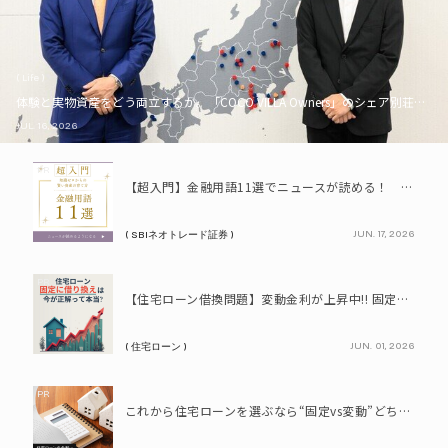
( Life )
体験と実物資産をどう両立するか。「COCO VILLA Owners」のシェア別荘とい
JUL. 16, 2026
PR
【超入門】金融用語11選でニュースが読める！ 知識ゼロからの賢い資産の育て方
JUN. 17, 2026
( SBIネオトレード証券 )
PR
【住宅ローン借換問題】変動金利が上昇中!! 固定に借り換えるなら今が正解って本当? シミュレーションで比較してみよう
JUN. 01, 2026
( 住宅ローン )
PR
これから住宅ローンを選ぶなら“固定vs変動”どちらが正解? 9割が利用したいと答えた「いま決めなくてもいい」ローンとは!?