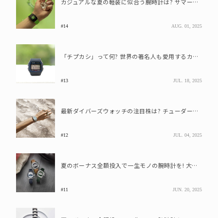
カジュアルな夏の軽装に似合う腕時計は? サマーウォッチおすすめモデル3選
#14
AUG. 01, 2025
「チプカシ」って何? 世界の著名人も愛用するカシオの名機とは
#13
JUL. 18, 2025
最新ダイバーズウォッチの注目株は? チューダーの最新モデルは早くも入手困難
#12
JUL. 04, 2025
夏のボーナス全額投入で一生モノの腕時計を! 大企業平均90万円前後で選ぶなら?
#11
JUN. 20, 2025