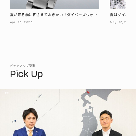
夏が来る前に押さえておきたい「ダイバーズウォッ
夏はダイバーズ
チ」の基礎知識
メモデル3選
Apr.
25,
2025
May.
23,
2025
ピックアップ記事
Pick Up
PR