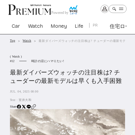
Powered by
Car
Watch
Money
Life
PR
住宅ロー
Top
Watch
最新ダイバーズウォッチの注目株は? チューダーの最新モデルは
Car
Watch
Money
Life
( Watch )
1303
1030
1265
2342
時計の沼にハマりたい!
12
最新ダイバーズウォッチの注目株は? チ
PR
ューダーの最新モデルは早くも入手困難
住宅ローン
364
JUL. 04, 2025 08:00
SBIネオトレード証券
27
Text :
室井大和
Share
All Articles
特集&連載記事