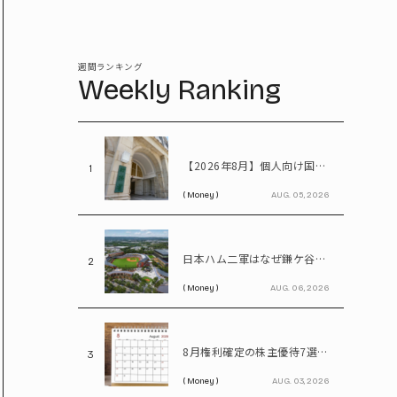
週間ランキング
Weekly Ranking
【2026年8月】個人向け国債、固定5年は2%台へ - 変動10年・固定3年は? 100万円購入時の利子も紹介
1
( Money )
AUG. 05, 2026
日本ハム二軍はなぜ鎌ケ谷を離れる? 北海道移転で描く「第2のFビレッジ」構想
2
( Money )
AUG. 06, 2026
8月権利確定の株主優待7選 イオン、無印、U-NEXT…今買いたい人気銘柄を紹介
3
( Money )
AUG. 03, 2026