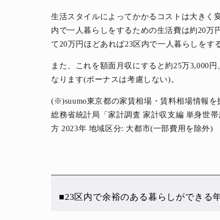
生活スタイルによってかかるコストは大きく変
内で一人暮らしをするための生活費は約20万
て20万円ほどあれば23区内で一人暮らしを
また、これを額面月収にすると約25万3,000
なります(ボーナスは考慮しない)。
人生と暮らしを豊かに楽しむ上質な体験。
(※)suumo東京都の家賃相場・賃料相場情報を探
総務省統計局「家計調査 家計収支編 単身世帯用途
方 2023年 地域区分: 大都市(一部費用を除外)
■23区内で余裕のある暮らしができる