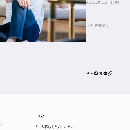
AUG. 20, 2024 11:00
住宅ロー
SBIネ
Text :
武藤貴子
All Articles
特集&連載記事
Featur
Series
Share
Tags
?
#一人暮らし
#プレミアム