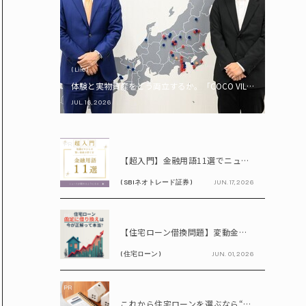
( Life )
体験と実物資産をどう両立するか。「COCO VILLA Owners
JUL. 16, 2026
PR
【超入門】金融用語11選でニュースが読める！ 知識ゼロからの賢い資産の育て方
( SBIネオトレード証券 )
JUN. 17, 2026
PR
【住宅ローン借換問題】変動金利が上昇中!! 固定に借り換えるなら今が正解って本当? シミュレーションで比較してみよう
( 住宅ローン )
JUN. 01, 2026
PR
これから住宅ローンを選ぶなら“固定vs変動”どちらが正解? 9割が利用したいと答えた「いま決めなくてもいい」ローンとは!?