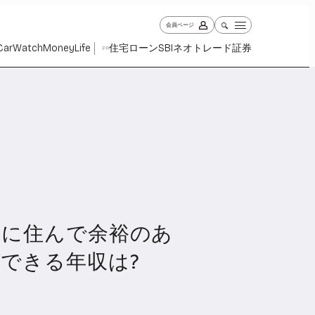
会員ページ
Car
Watch
Money
Life
住宅ローン
SBIネオトレード証券
PR
内に住んで余裕のあ
ch
Money
Life
1031
1267
2344
できる年収は?