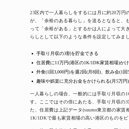
23区内で一人暮らしをするには月に約20万
が、「余裕のある暮らし」を送るとなると、
って「余裕がある」とするかは人によって大
らしとして以下のような条件を設定してみま
手取り月収の3割を貯金できる
住居費に11万円(港区の1K/1DK家賃相場)か
外食(1回3,000円)を週2回(月8回)、飲み会(1回
趣味や娯楽に充分お金をかけられる(月5万円
一人暮らしの場合、一般的には手取り月収の1
す。ここではその倍にあたる、手取り月収の
た、住居費は上記データ(suumo東京都の家
1K/1DKで最も家賃相場の高い港区のものを