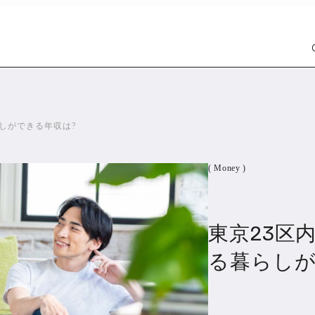
しができる年収は?
( Money )
東京23区
Car
Wat
1305
る暮らしが
PR