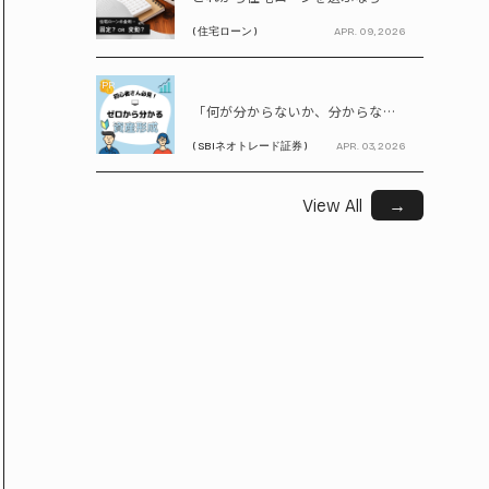
( 住宅ローン )
APR. 09, 2026
PR
「何が分からないか、分からない」から卒業！ SBIネオトレード証券で学ぶ、はじめての資産形成
( SBIネオトレード証券 )
APR. 03, 2026
View All
→