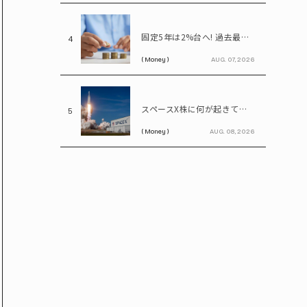
固定5年は2%台へ! 過去最高水準の個人向け国債と定期預金、100万円預けるならどちらが得?
4
( Money )
AUG. 07, 2026
スペースX株に何が起きている？ 好決算でも13％急落、9億株超のロックアップ解除で今後は
5
( Money )
AUG. 08, 2026