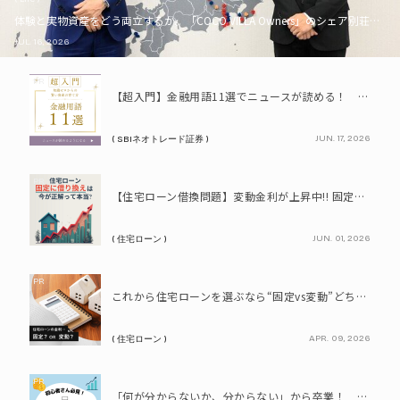
体験と実物資産をどう両立するか。「COCO VILLA Owners」のシェア別荘とい
JUL. 16, 2026
PR
【超入門】金融用語11選でニュースが読める！ 知識ゼロからの賢い資産の育て方
JUN. 17, 2026
( SBIネオトレード証券 )
PR
【住宅ローン借換問題】変動金利が上昇中!! 固定に借り換えるなら今が正解って本当? シミュレーションで比較してみよう
JUN. 01, 2026
( 住宅ローン )
PR
これから住宅ローンを選ぶなら“固定vs変動”どちらが正解? 9割が利用したいと答えた「いま決めなくてもいい」ローンとは!?
APR. 09, 2026
( 住宅ローン )
PR
「何が分からないか、分からない」から卒業！ SBIネオトレード証券で学ぶ、はじめての資産形成