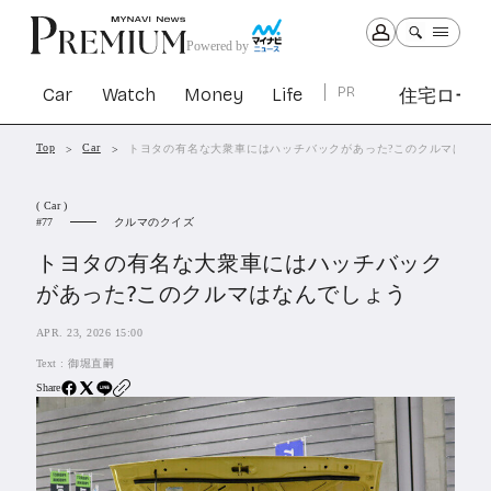
Powered by
Car
Watch
Money
Life
PR
住宅ロー
Top
Car
トヨタの有名な大衆車にはハッチバックがあった?このクルマはなん
Car
Watch
Money
Life
( Car )
1301
1029
1263
2339
クルマのクイズ
77
トヨタの有名な大衆車にはハッチバック
PR
があった?このクルマはなんでしょう
住宅ローン
363
APR. 23, 2026 15:00
SBIネオトレード証券
27
Text :
御堀直嗣
Share
All Articles
特集&連載記事