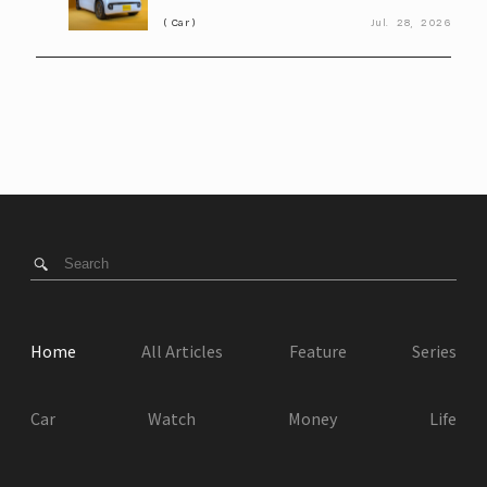
ダ「N-BOX」と比べてみると?
Car
Jul.
28,
2026
Home
All Articles
Feature
Series
Car
Watch
Money
Life