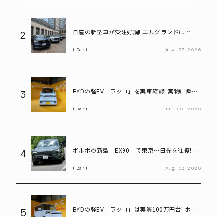
日産の新型車が受注好調! エルグランドは
2
8,000台、キックスは1.1万台に到達
Car
Aug.
03,
2026
BYDの軽EV「ラッコ」を実車確認! 実物に乗り
3
込んで気になる部分をチェック
Car
Jul.
29,
2026
ボルボの新型「EX90」で東京～日光を往復! い
4
ろは坂も余裕な大型EVの実力とは
Car
Aug.
03,
2026
BYDの軽EV「ラッコ」は実質100万円台! ホン
5