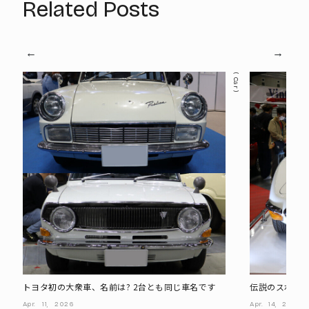
Related Posts
Car
トヨタ初の大衆車、名前は? 2台とも同じ車名です
伝説のスポーツ
と後期型あり!
Apr.
11,
2026
Apr.
14,
2026