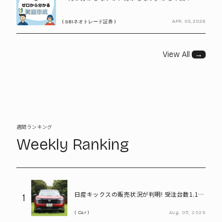
APR. 03, 2026
( SBIネオトレード証券 )
View All
→
週間ランキング
Weekly Ranking
日産キックスの販売状況が判明! 受注台数1.1台
1
超、どんな人が買っている?
Car
Aug.
05,
2026