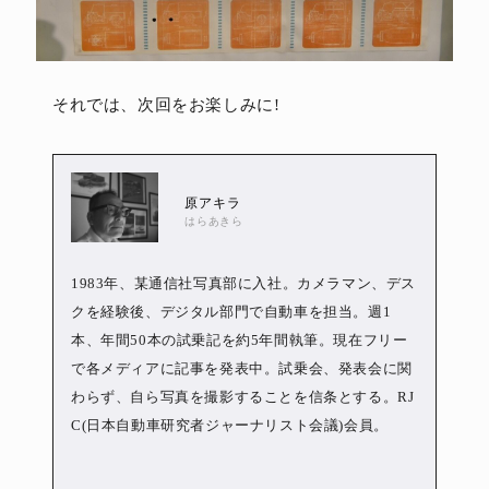
それでは、次回をお楽しみに!
原アキラ
はらあきら
1983年、某通信社写真部に入社。カメラマン、デス
クを経験後、デジタル部門で自動車を担当。週1
本、年間50本の試乗記を約5年間執筆。現在フリー
で各メディアに記事を発表中。試乗会、発表会に関
わらず、自ら写真を撮影することを信条とする。RJ
C(日本自動車研究者ジャーナリスト会議)会員。