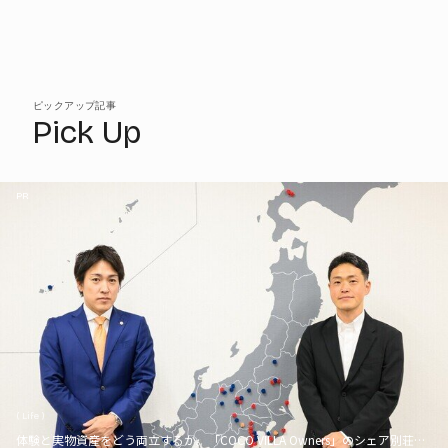
ピックアップ記事
Pick Up
PR
( Life )
体験と実物資産をどう両立するか。「COCO VILLA Owners」のシェア別荘とい