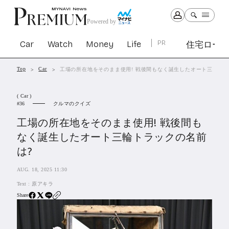
Powered by
Car
Watch
Money
Life
PR
住宅ロー
Top
Car
工場の所在地をそのまま使用! 戦後間もなく誕生したオート三輪トラ
Car
Watch
Money
Life
( Car )
1301
1029
1263
2339
クルマのクイズ
36
工場の所在地をそのまま使用! 戦後間も
PR
なく誕生したオート三輪トラックの名前
住宅ローン
は?
363
SBIネオトレード証券
27
AUG. 18, 2025 11:30
Text :
原アキラ
All Articles
Share
特集&連載記事