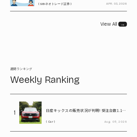
APR. 03, 2026
( SBIネオトレード証券 )
View All
→
週間ランキング
Weekly Ranking
日産キックスの販売状況が判明! 受注台数1.1台
1
超、どんな人が買っている?
Car
Aug.
05,
2026