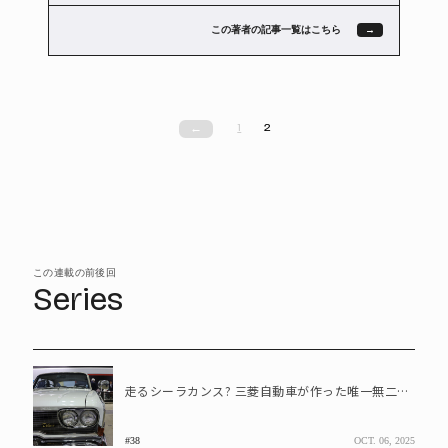
この著者の記事一覧はこちら
1
2
←
この連載の前後回
Series
走るシーラカンス? 三菱自動車が作った唯一無二の高級車とは
#38
OCT. 06, 2025