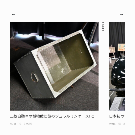
Car
三菱自動車の博物館に謎のジュラルミンケース! これ
日本初のフルタ
も戦争の遺物?
というクルマ?
Aug.
15,
2025
Aug.
13,
2025