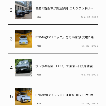
日産の新型車が受注好調! エルグランドは
2
8,000台、キックスは1.1万台に到達
Car
Aug.
03,
2026
BYDの軽EV「ラッコ」を実車確認! 実物に乗り
3
込んで気になる部分をチェック
Car
Jul.
29,
2026
ボルボの新型「EX90」で東京～日光を往復! い
4
ろは坂も余裕な大型EVの実力とは
Car
Aug.
03,
2026
BYDの軽EV「ラッコ」は実質100万円台! ホン
5
ダ「N-BOX」と比べてみると?
Car
Jul.
28,
2026