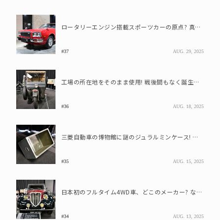
ロータリーエンジン搭載スポーツカーの原点? 真っ赤な車体で一世を風靡したマツダ車とは
#37
AUG. 29, 2025
工場の所在地をそのまま使用! 戦後間もなく誕生したオート三輪トラックの名前は?
#36
AUG. 18, 2025
三菱自動車の博物館に謎のジュラルミンケース! これも戦争の遺物?
#35
AUG. 15, 2025
日本初のフルタイム4WD車、どこのメーカー? なんというクルマ?
#34
AUG. 13, 2025