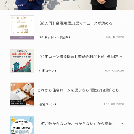
JUL. 16, 2026
PR
【超入門】金融用語11選でニュースが読める！ 知識ゼロからの賢い資産の育て方
JUN. 17, 2026
( SBIネオトレード証券 )
PR
【住宅ローン借換問題】変動金利が上昇中!! 固定に借り換えるなら今が正解って本当? シミュレーションで比較してみよう
JUN. 01, 2026
( 住宅ローン )
PR
これから住宅ローンを選ぶなら“固定vs変動”どちらが正解? 9割が利用したいと答えた「いま決めなくてもいい」ローンとは!?
APR. 09, 2026
( 住宅ローン )
PR
「何が分からないか、分からない」から卒業！ SBIネオトレード証券で学ぶ、はじめての資産形成