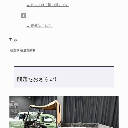
ヒントは「岡山県」です
2
正解はこちら!
Tags
#国産車
#三菱自動車
問題をおさらい!