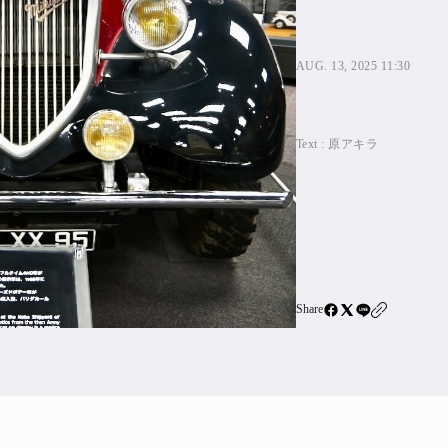
住宅ロー
SBIネ
AUG. 13, 2025 11:30
All Articles
Text :
原アキラ
特集&連載記事
Featur
Series
Share