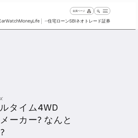
会員ページ
Car
Watch
Money
Life
住宅ローン
SBIネオトレード証券
PR
ズ
ch
Money
Life
ルタイム4WD
1029
1263
2339
メーカー? なんと
?