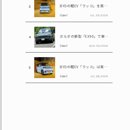
BYDの軽EV「ラッコ」を実車確認! 実物に乗り込んで気になる部分をチェック
3
( Car )
JUL. 29, 2026
ボルボの新型「EX90」で東京～日光を往復! いろは坂も余裕な大型EVの実力とは
4
( Car )
AUG. 03, 2026
BYDの軽EV「ラッコ」は実質100万円台! ホンダ「N-BOX」と比べてみると?
5
( Car )
JUL. 28, 2026