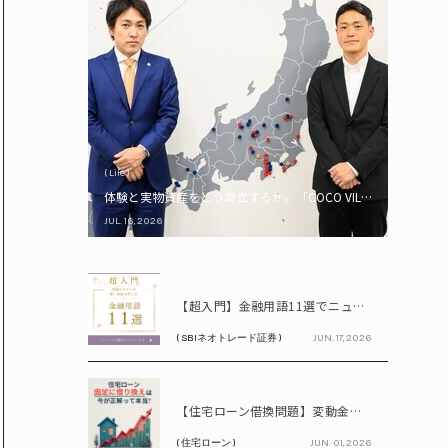
( Life )
体験と実物資産をどう両立するか。「COCO VILLA Owners
JUL. 16, 2026
PR
【超入門】金融用語11選でニュースが読める！ 知識ゼロからの賢い資産の育て方
( SBIネオトレード証券 )
JUN. 17, 2026
PR
【住宅ローン借換問題】変動金利が上昇中!! 固定に借り換えるなら今が正解って本当? シミュレーションで比較してみよう
( 住宅ローン )
JUN. 01, 2026