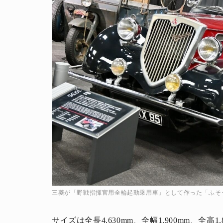
人生と暮らしを豊かに楽しむ上質な体験。
三菱が「野戦指揮官用全輪起動乗用車」として作った「ふそう
サイズは全長4,630mm、全幅1,900mm、全高1