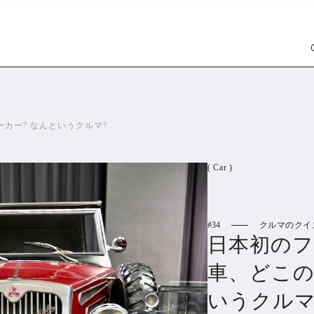
カー? なんというクルマ?
( Car )
34
クルマのクイ
Car
Wat
日本初のフ
1301
車、どこの
PR
いうクルマ