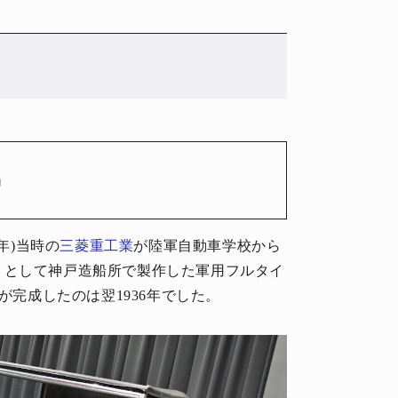
」
0年)当時の
三菱重工業
が陸軍自動車学校から
」として神戸造船所で製作した軍用フルタイ
が完成したのは翌1936年でした。