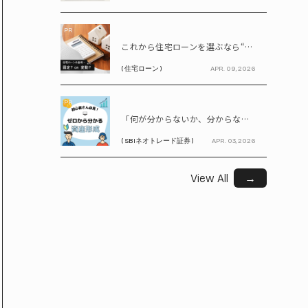
PR
これから住宅ローンを選ぶなら“固定vs変動”どちらが正解? 9割が利用したいと答えた「いま決めなくてもいい」ローンとは!?
( 住宅ローン )
APR. 09, 2026
PR
「何が分からないか、分からない」から卒業！ SBIネオトレード証券で学ぶ、はじめての資産形成
( SBIネオトレード証券 )
APR. 03, 2026
View All
→