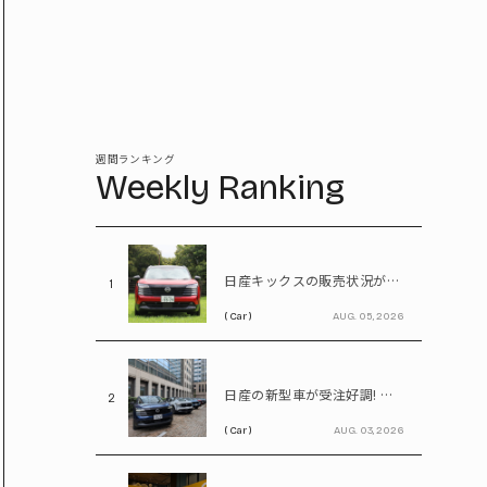
週間ランキング
Weekly Ranking
日産キックスの販売状況が判明! 受注台数1.1台超、どんな人が買っている?
1
( Car )
AUG. 05, 2026
日産の新型車が受注好調! エルグランドは8,000台、キックスは1.1万台に到達
2
( Car )
AUG. 03, 2026