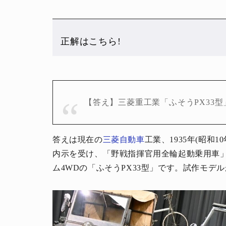
正解はこちら!
【答え】三菱重工業「ふそうPX33型
答えは現在の
三菱自動車
工業、1935年(昭和1
内示を受け、「野戦指揮官用全輪起動乗用車
ム4WDの「ふそうPX33型」です。試作モデル