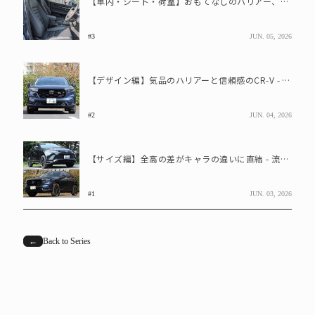
【車内・シート・荷室】おもてなしのハリアー、機能を極めるCR-V
#3
JUN. 05, 2026
【デザイン編】気品のハリアーと信頼感のCR-V - 灯体にも表れるそれぞれの個性
#2
JUN. 04, 2026
【サイズ編】全高の差がキャラの違いに直結 - 流麗なハリアー、広いCR-V
#1
JUN. 03, 2026
←
Back to Series