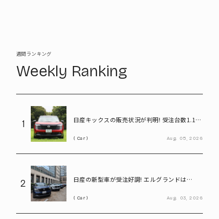
週間ランキング
Weekly Ranking
日産キックスの販売状況が判明! 受注台数1.1台
1
超、どんな人が買っている?
Car
Aug.
05,
2026
日産の新型車が受注好調! エルグランドは
2
8,000台、キックスは1.1万台に到達
Car
Aug.
03,
2026