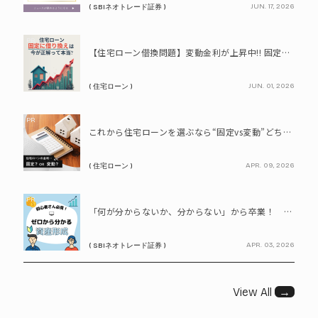
JUN. 17, 2026
( SBIネオトレード証券 )
PR
【住宅ローン借換問題】変動金利が上昇中!! 固定に借り換えるなら今が正解って本当? シミュレーションで比較してみよう
JUN. 01, 2026
( 住宅ローン )
PR
これから住宅ローンを選ぶなら“固定vs変動”どちらが正解? 9割が利用したいと答えた「いま決めなくてもいい」ローンとは!?
APR. 09, 2026
( 住宅ローン )
PR
「何が分からないか、分からない」から卒業！ SBIネオトレード証券で学ぶ、はじめての資産形成
APR. 03, 2026
( SBIネオトレード証券 )
View All
→