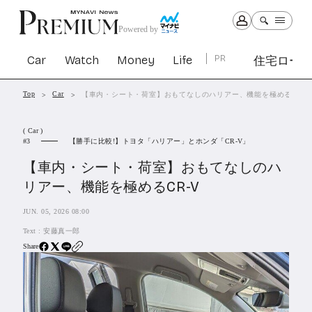
Powered by
Car
Watch
Money
Life
PR
住宅ロー
Top
Car
【車内・シート・荷室】おもてなしのハリアー、機能を極めるCR-V
Car
Watch
Money
Life
( Car )
1301
1029
1263
2339
【勝手に比較!】トヨタ「ハリアー」とホンダ「CR-V」
3
【車内・シート・荷室】おもてなしのハ
PR
リアー、機能を極めるCR-V
住宅ローン
363
JUN. 05, 2026 08:00
SBIネオトレード証券
27
Text :
安藤真一郎
Share
All Articles
特集&連載記事