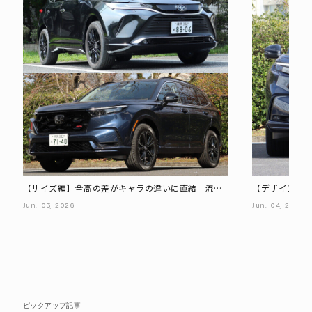
【サイズ編】全高の差がキャラの違いに直結 - 流麗
【デザイン編】
なハリアー、広いCR-V
体にも表れる
Jun.
03,
2026
Jun.
04,
2026
ピックアップ記事