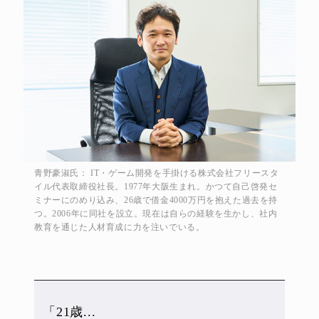
青野豪淑氏： IT・ゲーム開発を手掛ける株式会社フリースタ
イル代表取締役社長。1977年大阪生まれ。かつて自己啓発セ
ミナーにのめり込み、26歳で借金4000万円を抱えた過去を持
つ。2006年に同社を設立。現在は自らの経験を生かし、社内
教育を通じた人材育成に力を注いでいる。
「21歳...