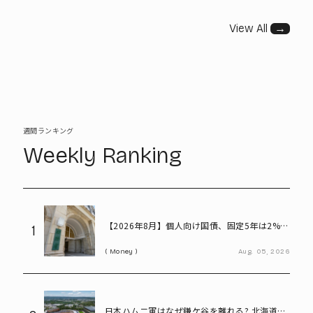
View All
→
週間ランキング
Weekly Ranking
【2026年8月】個人向け国債、固定5年は2%台
1
へ - 変動10年・固定3年は? 100万円購入時の
Money
Aug.
05,
2026
利子も紹介
日本ハム二軍はなぜ鎌ケ谷を離れる? 北海道移