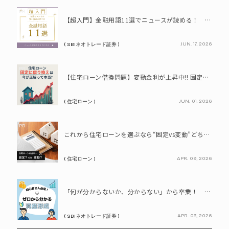
PR
【超入門】金融用語11選でニュースが読める！ 知識ゼロからの賢い資産の育て方
JUN. 17, 2026
( SBIネオトレード証券 )
PR
【住宅ローン借換問題】変動金利が上昇中!! 固定に借り換えるなら今が正解って本当? シミュレーションで比較してみよう
JUN. 01, 2026
( 住宅ローン )
PR
これから住宅ローンを選ぶなら“固定vs変動”どちらが正解? 9割が利用したいと答えた「いま決めなくてもいい」ローンとは!?
APR. 09, 2026
( 住宅ローン )
PR
「何が分からないか、分からない」から卒業！ SBIネオトレード証券で学ぶ、はじめての資産形成
APR. 03, 2026
( SBIネオトレード証券 )