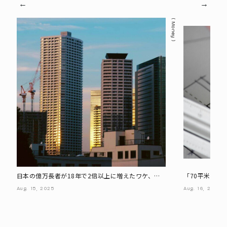
Money
日本の億万長者が18年で2倍以上に増えたワケ、タ
「70平米の1L
ーニングポイントは『2013年』
は同じ? 価格
Aug.
15,
2025
Aug.
16,
2025