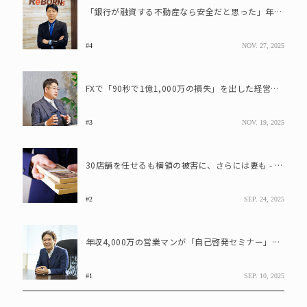
「銀行が融資する不動産なら安全だと思った」年収1,000万会社員が"2億円投資"で直面した現実
#4
NOV. 27, 2025
FXで「90秒で1億1,000万の損失」を出した経営者、それでも社員に8,000万を貸す理由とは?
#3
NOV. 19, 2025
30店舗を任せるも横領の被害に、さらには妻も - 実業家が語る「人への投資」の末路
#2
SEP. 24, 2025
年収4,000万の営業マンが「自己啓発セミナー」に全額つぎ込んで……借金を返せず「死のうと思った」
#1
SEP. 10, 2025