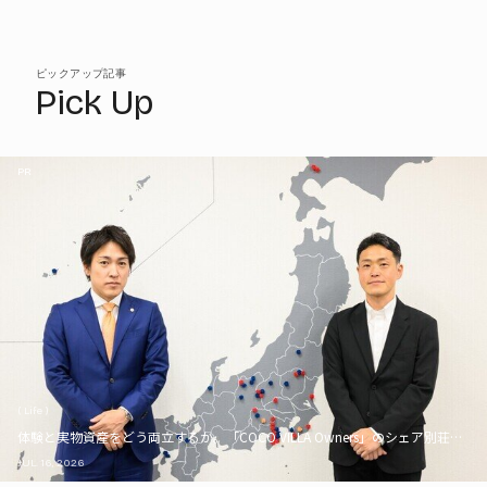
ピックアップ記事
Pick Up
PR
( Life )
体験と実物資産をどう両立するか。「COCO VILLA Owners」のシェア別荘とい
JUL. 16, 2026