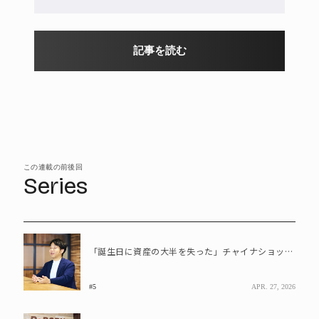
記事を読む
この連載の前後回
Series
「誕生日に資産の大半を失った」チャイナショックで人生が変わった経営者が得た教訓
#5
APR. 27, 2026