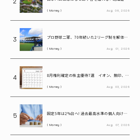
2
転で描く「第2のFビレッジ」構想
Money
Aug.
06,
2026
プロ野球二軍、70年続いた2リーグ制を解体
3
――「3地区制」導入で何が変わる?
Money
Aug.
01,
2026
8月権利確定の株主優待7選 イオン、無印、U-
4
NEXT…今買いたい人気銘柄を紹介
Money
Aug.
03,
2026
固定5年は2%台へ! 過去最高水準の個人向け国
5
債と定期預金、100万円預けるならどちらが
Money
Aug.
07,
2026
得?