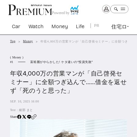
Powered by
Car
Watch
Money
Life
PR
住宅ロー
Top
Money
年収4,000万の営業マンが「自己啓発セミナー」に全額つぎ込
Car
Watch
Money
Life
( Money )
1303
1030
1265
2342
富裕層がやらかした! ケタ違いの“投資失敗”
1
年収4,000万の営業マンが「自己啓発セ
PR
ミナー」に全額つぎ込んで……借金を返せ
住宅ローン
ず「死のうと思った」
364
SBIネオトレード証券
27
SEP. 10, 2025 16:00
Text :
綾部 まと
All Articles
Share
特集&連載記事