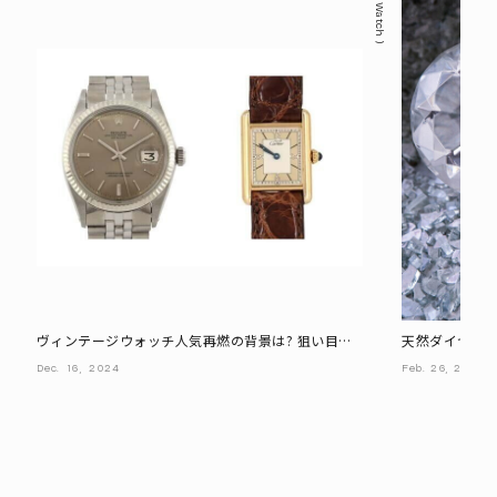
Watch
ヴィンテージウォッチ人気再燃の背景は? 狙い目は
天然ダイヤと人
高コスパな●●年代モデル
Dec.
16,
2024
Feb.
26,
2025