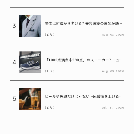
男性は何歳から老ける? 美容医療の医師が語る
3
「老化の初期サイン」
Life
Aug.
03,
2026
「1000点満点中990点」のスニーカー? ニュー
4
バランス「990」が名作と呼ばれる理由
Life
Aug.
03,
2026
ビールや魚卵だけじゃない…尿酸値を上げる
5
「食べ物・飲み物」とは? 医師が警鐘
Life
Jul.
31,
2026