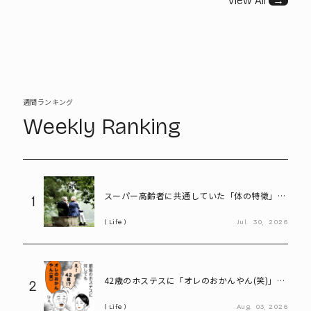
View All
→
週間ランキング
Weekly Ranking
スーパー高齢者に共通していた「体の特徴」と
1
は? 慶應大研究で判明した長寿の秘密
Life
Jul.
30,
2026
42歳のホステスに「オレのおかんやん(笑)」と
2
言ってしまう58歳
Life
Aug.
03,
2026