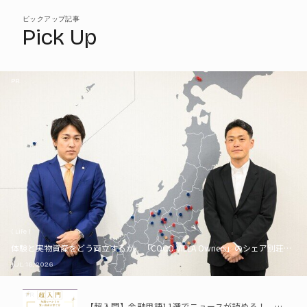
ピックアップ記事
Pick Up
PR
( Life )
体験と実物資産をどう両立するか。「COCO VILLA Owners」のシェア別荘とい
JUL. 16, 2026
PR
【超入門】金融用語11選でニュースが読める！ 知識ゼロからの賢い資産の育て方