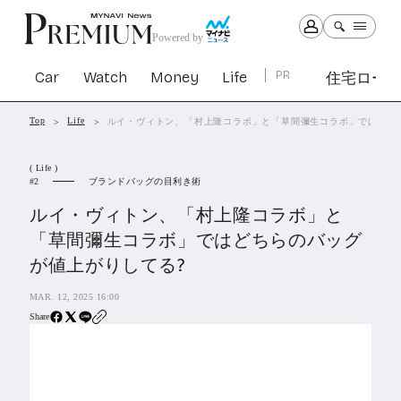
Powered by
Car
Watch
Money
Life
PR
住宅ロー
Top
Life
ルイ・ヴィトン、「村上隆コラボ」と「草間彌生コラボ」ではどち
Car
Watch
Money
Life
( Life )
1299
1027
1258
2338
ブランドバッグの目利き術
2
ルイ・ヴィトン、「村上隆コラボ」と
PR
「草間彌生コラボ」ではどちらのバッグ
住宅ローン
が値上がりしてる?
360
SBIネオトレード証券
26
MAR. 12, 2025 16:00
Share
All Articles
特集&連載記事