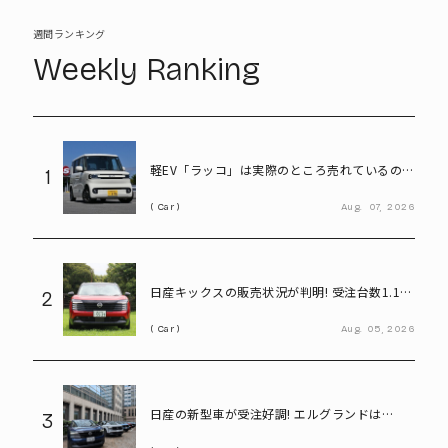
週間ランキング
Weekly Ranking
軽EV「ラッコ」は実際のところ売れているの
1
か! BYDに最新の販売状況を聞く
Car
Aug.
07,
2026
日産キックスの販売状況が判明! 受注台数1.1台
2
超、どんな人が買っている?
Car
Aug.
05,
2026
日産の新型車が受注好調! エルグランドは
3
8,000台、キックスは1.1万台に到達