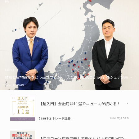
PR
( Life )
体験と実物資産をどう両立するか。「COCO VILLA Owners」のシェア別荘とい
JUL. 16, 2026
PR
【超入門】金融用語11選でニュースが読める！ 知識ゼロからの賢い資産の育て方
JUN. 17, 2026
( SBIネオトレード証券 )
PR
【住宅ローン借換問題】変動金利が上昇中!! 固定に借り換えるなら今が正解って本当? シミュレーションで比較してみよう