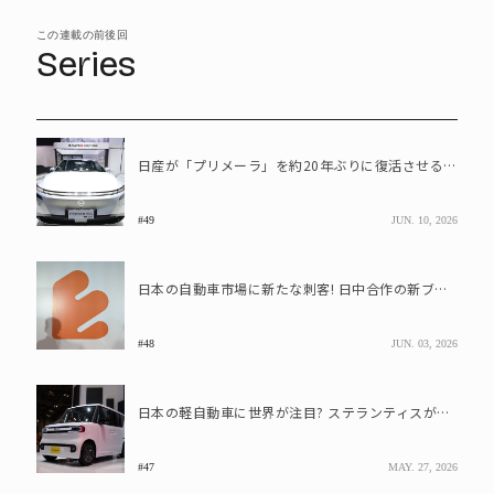
この連載の前後回
Series
日産が「プリメーラ」を約20年ぶりに復活させる狙いとは
#49
JUN. 10, 2026
日本の自動車市場に新たな刺客! 日中合作の新ブランド「EMTA」が脅威な理由
#48
JUN. 03, 2026
日本の軽自動車に世界が注目? ステランティスが「E-car」参入を表明
#47
MAY. 27, 2026