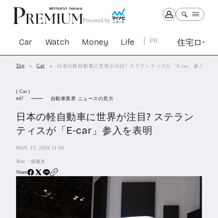
Powered by
Car
Watch
Money
Life
PR
住宅ロー
Top
Car
日本の軽自動車に世界が注目? ステランティスが「E-car」参入を表
Car
Watch
Money
Life
( Car )
1305
1031
1267
2344
自動車業界 ニュースの見方
47
日本の軽自動車に世界が注目? ステラン
PR
ティスが「E-car」参入を表明
住宅ローン
365
MAY. 27, 2026 11:00
SBIネオトレード証券
27
Text :
佃義夫
Share
All Articles
特集&連載記事