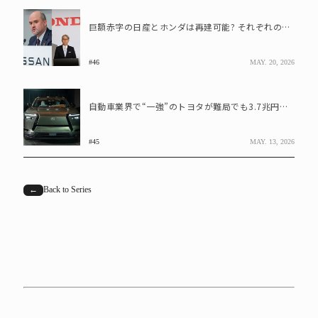
巨額赤字の日産とホンダは再建可能? それぞれの進む道を考える
#46
MAY. 20, 2026
自動車業界で“一強”のトヨタが難局でも3.7兆円の利益を叩き出せる理由
#45
MAY. 13, 2026
←
Back to Series