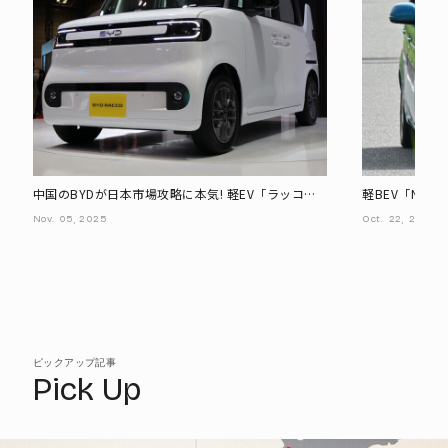
中国のBYDが日本市場攻略に本気! 軽EV「ラッコ」
軽BEV「N-O
の開発は元・日産の技術者が主導
スメできる? 
Nov.
05,
2025
Oct.
22,
2025
ピックアップ記事
Pick Up