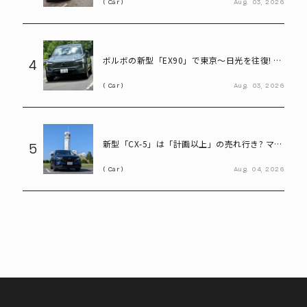
Car
Aug.
03,
2026
ボルボの新型「EX90」で東京～日光を往復! い
4
ろは坂も余裕な大型EVの実力とは
Car
Aug.
03,
2026
新型「CX-5」は「計画以上」の売れ行き? マツ
5
ダ決算会見で判明したこと
Car
Aug.
04,
2026