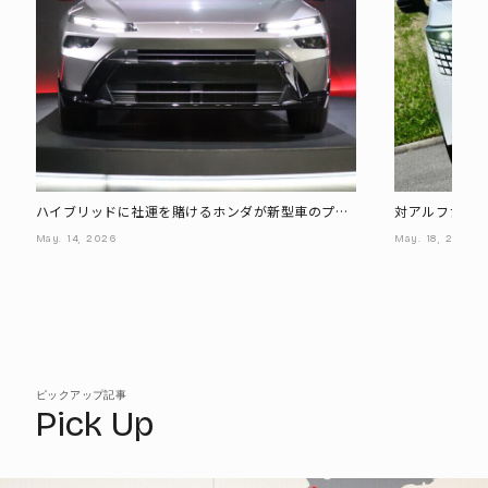
ハイブリッドに社運を賭けるホンダが新型車のプロ
対アルファード
トタイプ公開! 見た目は?
ついて日産開
May.
14,
2026
May.
18,
2026
ピックアップ記事
Pick Up