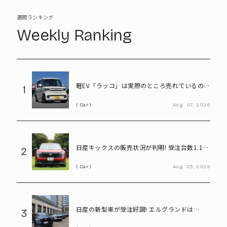
週間ランキング
Weekly Ranking
軽EV「ラッコ」は実際のところ売れているの
1
か! BYDに最新の販売状況を聞く
Car
Aug.
07,
2026
日産キックスの販売状況が判明! 受注台数1.1台
2
超、どんな人が買っている?
Car
Aug.
05,
2026
日産の新型車が受注好調! エルグランドは
3
8,000台、キックスは1.1万台に到達