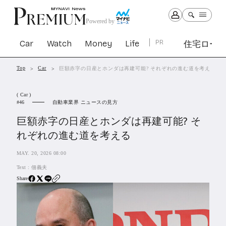
Powered by
Car
Watch
Money
Life
PR
住宅ロー
Top
Car
巨額赤字の日産とホンダは再建可能? それぞれの進む道を考える
Car
Watch
Money
Life
( Car )
1303
1030
1265
2342
自動車業界 ニュースの見方
46
巨額赤字の日産とホンダは再建可能? そ
PR
れぞれの進む道を考える
住宅ローン
364
MAY. 20, 2026 08:00
SBIネオトレード証券
27
Text :
佃義夫
Share
All Articles
特集&連載記事