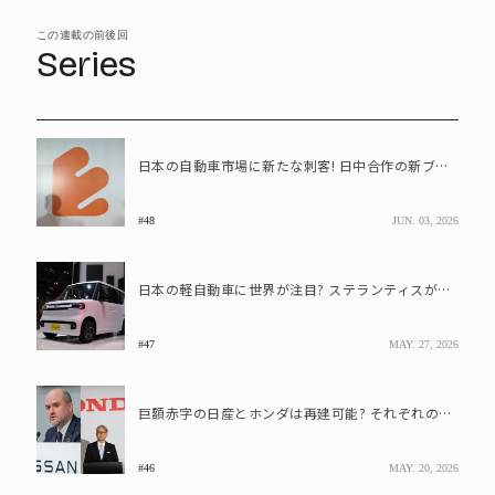
この連載の前後回
Series
日本の自動車市場に新たな刺客! 日中合作の新ブランド「EMTA」が脅威な理由
#48
JUN. 03, 2026
日本の軽自動車に世界が注目? ステランティスが「E-car」参入を表明
#47
MAY. 27, 2026
巨額赤字の日産とホンダは再建可能? それぞれの進む道を考える
#46
MAY. 20, 2026