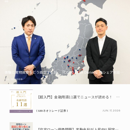
PR
( Life )
体験と実物資産をどう両立するか。「COCO VILLA Owners」のシェア別荘とい
JUL. 16, 2026
PR
【超入門】金融用語11選でニュースが読める！ 知識ゼロからの賢い資産の育て方
JUN. 17, 2026
( SBIネオトレード証券 )
PR
【住宅ローン借換問題】変動金利が上昇中!! 固定に借り換えるなら今が正解って本当? シミュレーションで比較してみよう