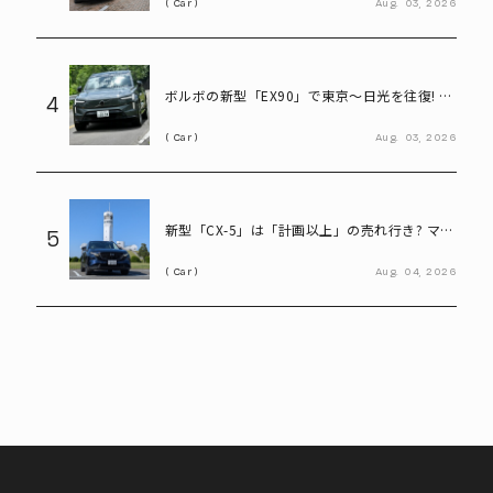
Car
Aug.
03,
2026
ボルボの新型「EX90」で東京～日光を往復! い
4
ろは坂も余裕な大型EVの実力とは
Car
Aug.
03,
2026
新型「CX-5」は「計画以上」の売れ行き? マツ
5
ダ決算会見で判明したこと
Car
Aug.
04,
2026