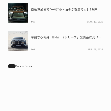
自動車業界で“一強”のトヨタが難局でも3.7兆円の利益を叩き出せる理由
#45
MAY. 13, 2026
華麗なる転身…BMW「7シリーズ」発表会に元メルセデスの上野金太郎新社長が登場
#44
APR. 29, 2026
←
Back to Series