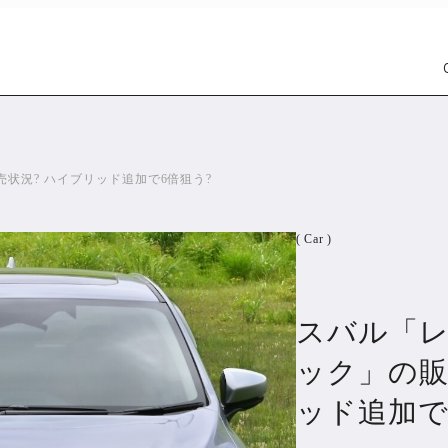
状況? ハイブリッド追加で6倍狙う?
( Car )
スバル「レ
Car
Wat
1301
ック」の販
ッド追加で
PR