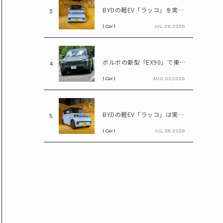
BYDの軽EV「ラッコ」を実車確認! 実物に乗り込んで気になる部分をチェック
3
( Car )
JUL. 29, 2026
ボルボの新型「EX90」で東京～日光を往復! いろは坂も余裕な大型EVの実力とは
4
( Car )
AUG. 03, 2026
BYDの軽EV「ラッコ」は実質100万円台! ホンダ「N-BOX」と比べてみると?
5
( Car )
JUL. 28, 2026