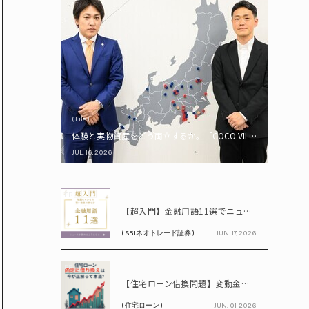
( Life )
体験と実物資産をどう両立するか。「COCO VILLA Owners
JUL. 16, 2026
PR
【超入門】金融用語11選でニュースが読める！ 知識ゼロからの賢い資産の育て方
( SBIネオトレード証券 )
JUN. 17, 2026
PR
【住宅ローン借換問題】変動金利が上昇中!! 固定に借り換えるなら今が正解って本当? シミュレーションで比較してみよう
( 住宅ローン )
JUN. 01, 2026