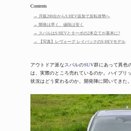
Contents
月販200台からS:HEV追加で反転攻勢へ
開発は早く、値段は安く
スバルはS:HEVとターボの2本立てが基本に?
【写真】レヴォーグ レイバックのS:HEVモデル
アウトドア派な
スバル
の
SUV
群にあって異色
は、実際のところ売れているのか。ハイブリッド
状況はどう変わるのか。開発陣に聞いてきた