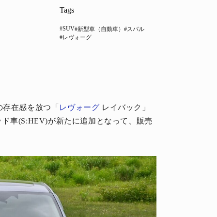
Tags
#SUV
#新型車（自動車）
#スバル
#レヴォーグ
の存在感を放つ「
レヴォーグ
レイバック」
車(S:HEV)が新たに追加となって、販売
。