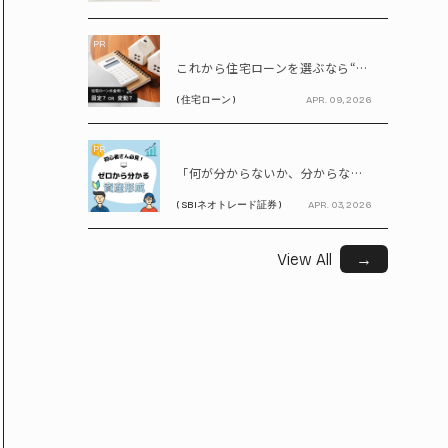
PR
これから住宅ローンを選ぶなら“固定vs変動”どちらが正解? 9割が利用したいと答えた「いま決めなくてもいい」ローンとは!?
( 住宅ローン )
APR. 09, 2026
PR
「何が分からないか、分からない」から卒業！ SBIネオトレード証券で学ぶ、はじめての資産形成
( SBIネオトレード証券 )
APR. 03, 2026
View All
→