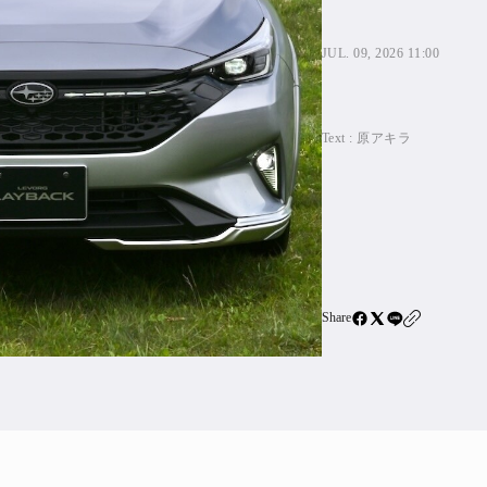
住宅ロー
SBIネ
JUL. 09, 2026 11:00
All Articles
Text :
原アキラ
特集&連載記事
Featur
Series
Share