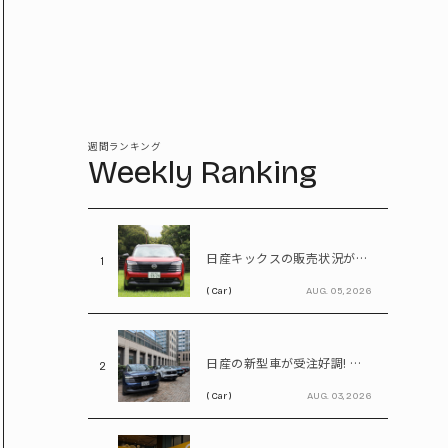
週間ランキング
Weekly Ranking
日産キックスの販売状況が判明! 受注台数1.1台超、どんな人が買っている?
1
( Car )
AUG. 05, 2026
日産の新型車が受注好調! エルグランドは8,000台、キックスは1.1万台に到達
2
( Car )
AUG. 03, 2026