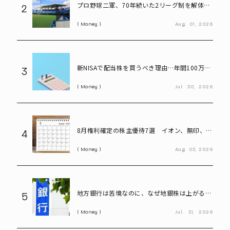
プロ野球二軍、70年続いた2リーグ制を解体
2
――「3地区制」導入で何が変わる?
Money
Aug.
01,
2026
新NISAで配当株を買うべき理由…年間100万円
3
の配当金なら約20万円の差がつく
Money
Jul.
30,
2026
8月権利確定の株主優待7選 イオン、無印、U-
4
NEXT…今買いたい人気銘柄を紹介
Money
Aug.
03,
2026
地方銀行は苦境なのに、なぜ地銀株は上がる?
5
再編期待で注目の割安株を読み解く
Money
Jul.
31,
2026