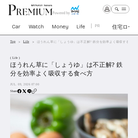
Powered by
Car
Watch
Money
Life
PR
住宅ロー
Top
Life
ほうれん草に「しょうゆ」は不正解? 鉄分を効率よく吸収する食べ
Car
Watch
Money
Life
( Life )
1303
1030
1265
2342
ほうれん草に「しょうゆ」は不正解? 鉄
分を効率よく吸収する食べ方
PR
JUL. 09, 2026 07:00
住宅ローン
364
Share
SBIネオトレード証券
27
All Articles
特集&連載記事