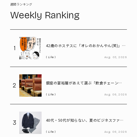
週間ランキング
Weekly Ranking
42歳のホステスに「オレのおかんやん(笑)」と
1
言ってしまう58歳
Life
Aug.
03,
2026
銀座の富裕層があえて選ぶ「飲食チェーン
2
店」。高級レストランにはない“価値”とは
Life
Aug.
06,
2026
40代・50代が知らない、夏のビジネスファッ
3
ション「残念な共通点」と改善ポイント
Life
Aug.
06,
2026