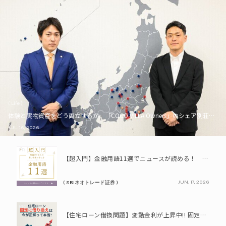
( Life )
体験と実物資産をどう両立するか。「COCO VILLA Owners」のシェア別荘とい
JUL. 16, 2026
PR
【超入門】金融用語11選でニュースが読める！ 知識ゼロからの賢い資産の育て方
JUN. 17, 2026
( SBIネオトレード証券 )
PR
【住宅ローン借換問題】変動金利が上昇中!! 固定に借り換えるなら今が正解って本当? シミュレーションで比較してみよう