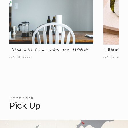
「がんになりにくい人」は食べている? 研究者が注
一見健康的だけ
目する“長生き成分”とは
りやすい・太
Jun.
12,
2026
Jun.
12,
2026
ピックアップ記事
Pick Up
PR