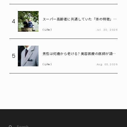
スーパー高齢者に共通していた「体の特徴」と
4
は? 慶應大研究で判明した長寿の秘密
Life
Jul.
30,
2026
男性は何歳から老ける? 美容医療の医師が語る
5
「老化の初期サイン」
Life
Aug.
03,
2026