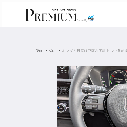
Powered by
Top
Car
ホンダと日産は巨額赤字計上も中身が違う