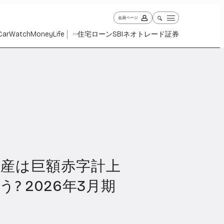
会員ページ
Car
Watch
Money
Life
住宅ローン
SBIネオトレード証券
PR
産は巨額赤字計上
ch
Money
Life
1030
1265
2342
? 2026年3月期