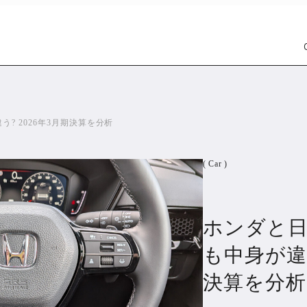
? 2026年3月期決算を分析
( Car )
ホンダと日
Car
Wat
1303
も中身が違う
決算を分析
PR