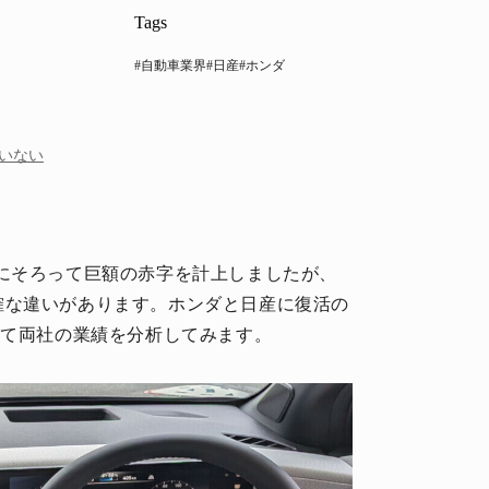
Tags
#自動車業界
#日産
#ホンダ
ていない
月期)にそろって巨額の赤字を計上しましたが、
確な違いがあります。ホンダと日産に復活の
いて両社の業績を分析してみます。