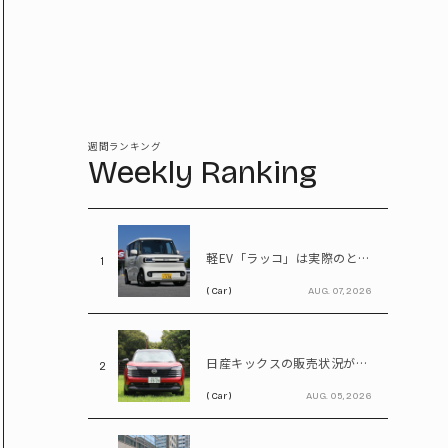
週間ランキング
Weekly Ranking
軽EV「ラッコ」は実際のところ売れているのか! BYDに最新の販売状況を聞く
1
( Car )
AUG. 07, 2026
日産キックスの販売状況が判明! 受注台数1.1台超、どんな人が買っている?
2
( Car )
AUG. 05, 2026