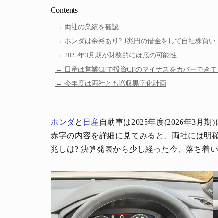
Contents
両社の業績を確認
ホンダは余裕あり? 1兆円の借金をして自社株買い
2025年3月期が財務的には底の可能性
日産は営業CFで投資CFのマイナスをカバーでき
今年度は両社とも増収黒字化計画
ホンダ
と
日産
自動車は2025年度(2026年3
赤字の内容を詳細に見てみると、両社には明
兆しは? 決算発表から少し経った今、落ち着