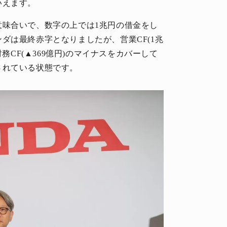
いえます。
意味合いで、数字の上では1兆円の借金をし
ダは最終赤字となりましたが、営業CF(1兆
)と財務CF(▲369億円)のマイナスをカバーして
されている状態です。