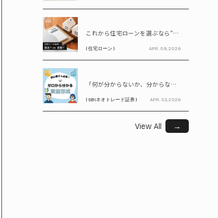
PR
これから住宅ローンを選ぶなら“固定vs変動”どちらが正解? 9割が利用したいと答えた「いま決めなくてもいい」ローンとは!?
( 住宅ローン )
APR. 09, 2026
PR
「何が分からないか、分からない」から卒業！ SBIネオトレード証券で学ぶ、はじめての資産形成
( SBIネオトレード証券 )
APR. 03, 2026
View All
→