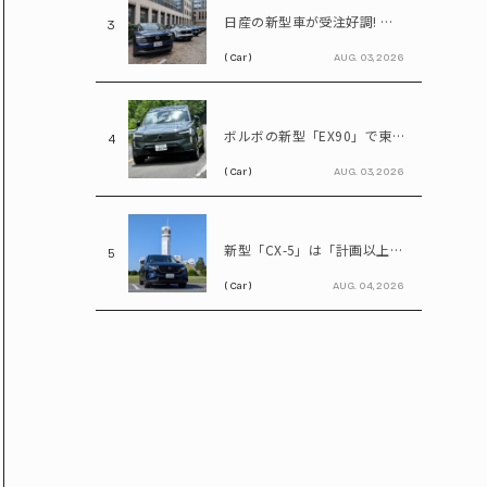
日産の新型車が受注好調! エルグランドは8,000台、キックスは1.1万台に到達
3
( Car )
AUG. 03, 2026
ボルボの新型「EX90」で東京～日光を往復! いろは坂も余裕な大型EVの実力とは
4
( Car )
AUG. 03, 2026
新型「CX-5」は「計画以上」の売れ行き? マツダ決算会見で判明したこと
5
( Car )
AUG. 04, 2026