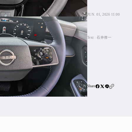
住宅ロー
SBIネ
JUN. 01, 2026 11:00
All Articles
Text :
石井僚一
特集&連載記事
Featur
Series
Share