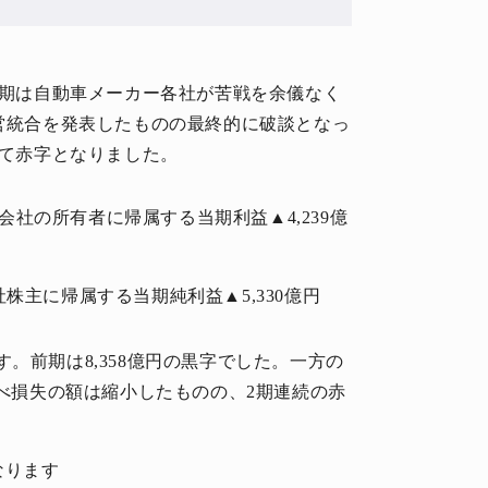
3月期は自動車メーカー各社が苦戦を余儀なく
経営統合を発表したものの最終的に破談となっ
って赤字となりました。
、親会社の所有者に帰属する当期利益▲4,239億
社株主に帰属する当期純利益▲5,330億円
。前期は8,358億円の黒字でした。一方の
比べ損失の額は縮小したものの、2期連続の赤
なります