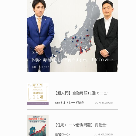
( Life )
体験と実物資産をどう両立するか。「COCO VILLA Owners
JUL. 16, 2026
PR
【超入門】金融用語11選でニュースが読める！ 知識ゼロからの賢い資産の育て方
( SBIネオトレード証券 )
JUN. 17, 2026
PR
【住宅ローン借換問題】変動金利が上昇中!! 固定に借り換えるなら今が正解って本当? シミュレーションで比較してみよう
( 住宅ローン )
JUN. 01, 2026