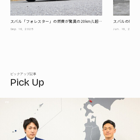
スバル「フォレスター」の燃費が驚異の20km/L超
スバルの新型フ
え? ハイブリッド車の実走報告
ブリッドとタ
Sep.
16,
2025
Jun.
16,
2025
ピックアップ記事
Pick Up
PR