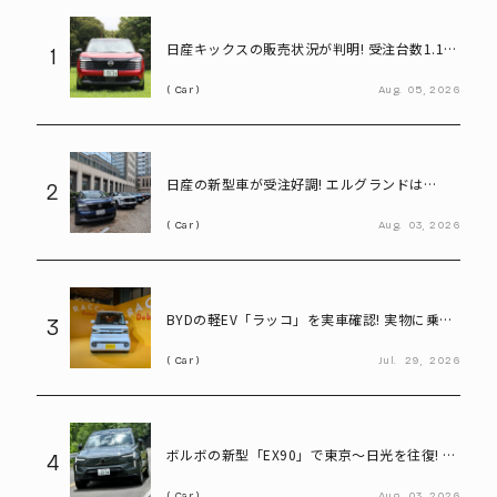
日産キックスの販売状況が判明! 受注台数1.1台
1
超、どんな人が買っている?
Car
Aug.
05,
2026
日産の新型車が受注好調! エルグランドは
2
8,000台、キックスは1.1万台に到達
Car
Aug.
03,
2026
BYDの軽EV「ラッコ」を実車確認! 実物に乗り
3
込んで気になる部分をチェック
Car
Jul.
29,
2026
ボルボの新型「EX90」で東京～日光を往復! い
4
ろは坂も余裕な大型EVの実力とは
Car
Aug.
03,
2026