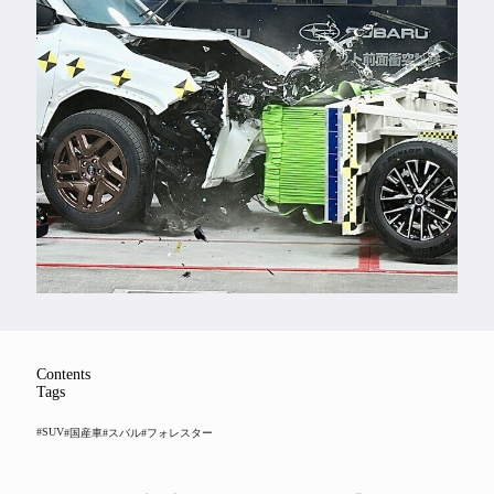
Feature
Series
Contents
Tags
#SUV
#国産車
#スバル
#フォレスター