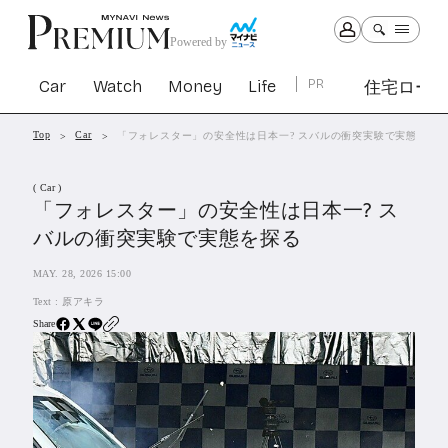
Powered by
Car
Watch
Money
Life
PR
住宅ロー
Top
Car
「フォレスター」の安全性は日本一? スバルの衝突実験で実態を探
Car
Watch
Money
Life
( Car )
1301
1028
1261
2339
「フォレスター」の安全性は日本一? ス
バルの衝突実験で実態を探る
PR
MAY. 28, 2026 15:00
住宅ローン
362
Text :
原アキラ
SBIネオトレード証券
27
Share
All Articles
特集&連載記事