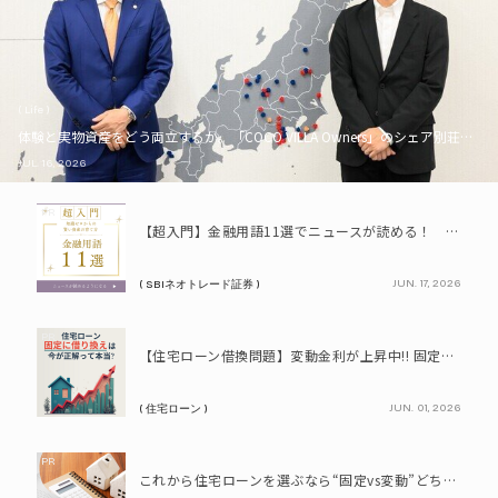
( Life )
体験と実物資産をどう両立するか。「COCO VILLA Owners」のシェア別荘とい
JUL. 16, 2026
PR
【超入門】金融用語11選でニュースが読める！ 知識ゼロからの賢い資産の育て方
JUN. 17, 2026
( SBIネオトレード証券 )
PR
【住宅ローン借換問題】変動金利が上昇中!! 固定に借り換えるなら今が正解って本当? シミュレーションで比較してみよう
JUN. 01, 2026
( 住宅ローン )
PR
これから住宅ローンを選ぶなら“固定vs変動”どちらが正解? 9割が利用したいと答えた「いま決めなくてもいい」ローンとは!?