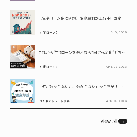
PR
【住宅ローン借換問題】変動金利が上昇中!! 固定に借り換えるなら今が正解って本当? シミュレーションで比較してみよう
JUN. 01, 2026
( 住宅ローン )
PR
これから住宅ローンを選ぶなら“固定vs変動”どちらが正解? 9割が利用したいと答えた「いま決めなくてもいい」ローンとは!?
APR. 09, 2026
( 住宅ローン )
PR
「何が分からないか、分からない」から卒業！ SBIネオトレード証券で学ぶ、はじめての資産形成
APR. 03, 2026
( SBIネオトレード証券 )
View All
→