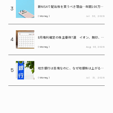
新NISAで配当株を買うべき理由…年間100万円
3
の配当金なら約20万円の差がつく
Money
Jul.
30,
2026
8月権利確定の株主優待7選 イオン、無印、U-
4
NEXT…今買いたい人気銘柄を紹介
Money
Aug.
03,
2026
地方銀行は苦境なのに、なぜ地銀株は上がる?
5
再編期待で注目の割安株を読み解く
Money
Jul.
31,
2026