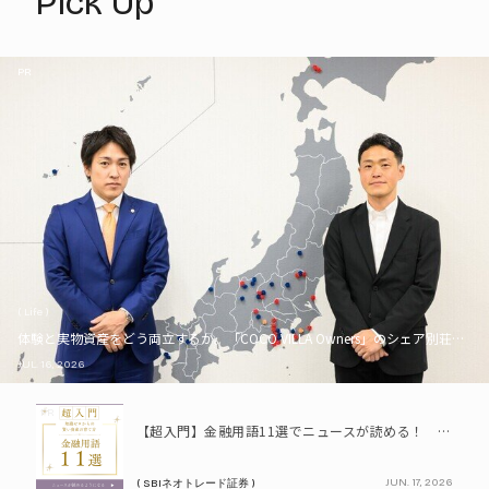
Pick Up
PR
( Life )
体験と実物資産をどう両立するか。「COCO VILLA Owners」のシェア別荘とい
JUL. 16, 2026
PR
【超入門】金融用語11選でニュースが読める！ 知識ゼロからの賢い資産の育て方
JUN. 17, 2026
( SBIネオトレード証券 )