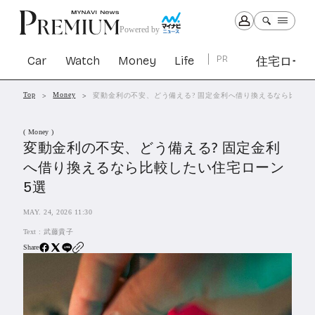
Powered by
Car
Watch
Money
Life
PR
住宅ロー
Top
Money
変動金利の不安、どう備える? 固定金利へ借り換えるなら比較し
Car
Watch
Money
Life
( Money )
1299
1027
1260
2338
変動金利の不安、どう備える? 固定金利
へ借り換えるなら比較したい住宅ローン
PR
5選
住宅ローン
361
MAY. 24, 2026 11:30
SBIネオトレード証券
27
Text :
武藤貴子
Share
All Articles
特集&連載記事