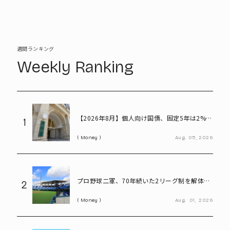
週間ランキング
Weekly Ranking
【2026年8月】個人向け国債、固定5年は2%台
1
へ - 変動10年・固定3年は? 100万円購入時の
Money
Aug.
05,
2026
利子も紹介
プロ野球二軍、70年続いた2リーグ制を解体
2
――「3地区制」導入で何が変わる?
Money
Aug.
01,
2026