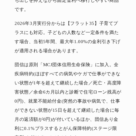
ち出しを抑えながら固定金利へ移行しやすい商品
です。
2026年3月実行分からは【フラット35】子育てプ
ラスにも対応。子どもの人数など一定条件を満た
す場合、当初5年間、最大年1.00%の金利引き下げ
が適用される場合があります。
団信は原則「MCJ団体信用生命保険」に加入。全
疾病特約(ほぼすべての病気やケガで仕事ができな
い状態が1年を超えて継続した場合／死亡・高度障
害状態／余命6カ月以内と診断で住宅ローン残高が
0円)、就業不能給付金(突然の事故や病気で、仕事
ができない状態が15日を超えて継続した場合に毎
月の返済額が0円)が付いているほか、団信あり金
利に0.1%プラスするとがん保障特約(ステージ限