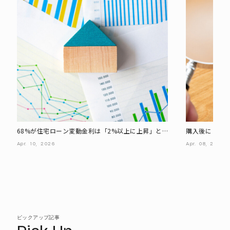
68%が住宅ローン変動金利は「2%以上に上昇」と
購入後に「修繕
予想。繰り上げ返済に切り替えるのは何％から?
マンション”は
Apr.
10,
2026
Apr.
08,
2026
ピックアップ記事