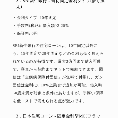
2．SBI新生銀行 - 当初固定金利タイプ(借り換
え)
・金利タイプ: 10年固定
・手数料(税込): 借入額×2.20%
・保証料: 0円
SBI新生銀行の住宅ローンは、10年固定以外に
も、15年固定や20年固定などの金利も低く抑えら
れているのが特徴です。最大3億円まで借入可能
で、審査から契約までネットで完結できます。団
信は「全疾病保障付団信」が無料で付帯し、ガン
団信は金利に0.10%上乗せで追加が可能。借入時
50歳未満が対象と条件はありますが、手厚い保障
を低コストで備えられる点が魅力です。
3．日本住宅ローン - 固定金利型MCJフラッ