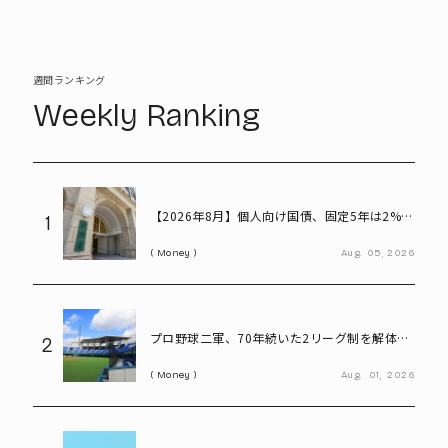
週間ランキング
Weekly Ranking
【2026年8月】個人向け国債、固定5年は2%台
1
へ - 変動10年・固定3年は? 100万円購入時の
Money
Aug.
05,
2026
利子も紹介
プロ野球二軍、70年続いた2リーグ制を解体
2
――「3地区制」導入で何が変わる?
Money
Aug.
01,
2026