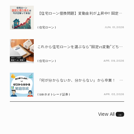
PR
【住宅ローン借換問題】変動金利が上昇中!! 固定に借り換えるなら今が正解って本当? シミュレーションで比較してみよう
JUN. 01, 2026
( 住宅ローン )
PR
これから住宅ローンを選ぶなら“固定vs変動”どちらが正解? 9割が利用したいと答えた「いま決めなくてもいい」ローンとは!?
APR. 09, 2026
( 住宅ローン )
PR
「何が分からないか、分からない」から卒業！ SBIネオトレード証券で学ぶ、はじめての資産形成
APR. 03, 2026
( SBIネオトレード証券 )
View All
→