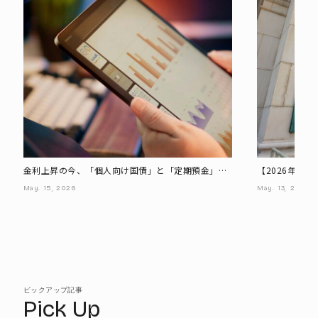
金利上昇の今、「個人向け国債」と「定期預金」は
【2026年5月
どちらが得? 最新金利で比較
上昇 - 変動1
May.
15,
2026
May.
13,
2026
をシミュレー
ピックアップ記事
Pick Up