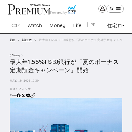
Powered by
Car
Watch
Money
Life
PR
住宅ロー
Top
Money
最大年1.55%! SBJ銀行が「夏のボーナス定期預金キャンペーン
Car
Watch
Money
Life
( Money )
1301
1029
1263
2339
最大年1.55%! SBJ銀行が「夏のボーナス
定期預金キャンペーン」開始
PR
MAY. 19, 2026 10:30
住宅ローン
363
Text :
フォルサ
SBIネオトレード証券
27
Share
All Articles
特集&連載記事