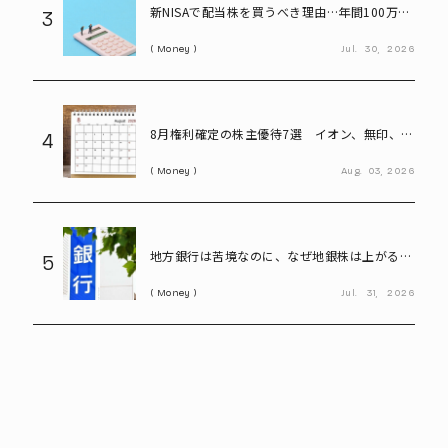
新NISAで配当株を買うべき理由…年間100万円
3
の配当金なら約20万円の差がつく
Money
Jul.
30,
2026
8月権利確定の株主優待7選 イオン、無印、U-
4
NEXT…今買いたい人気銘柄を紹介
Money
Aug.
03,
2026
地方銀行は苦境なのに、なぜ地銀株は上がる?
5
再編期待で注目の割安株を読み解く
Money
Jul.
31,
2026