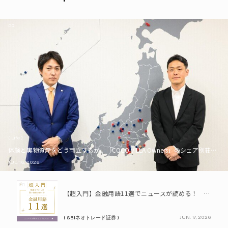
PR
( Life )
体験と実物資産をどう両立するか。「COCO VILLA Owners」のシェア別荘とい
JUL. 16, 2026
PR
【超入門】金融用語11選でニュースが読める！ 知識ゼロからの賢い資産の育て方
JUN. 17, 2026
( SBIネオトレード証券 )